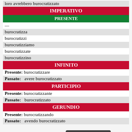
loro avrebbero burocratizzato
IMPERATIVO
PRESENTE
—
burocratizza
burocratizzi
burocratizziamo
burocratizzate
burocratizzino
INFINITO
Presente:
burocratizzare
Passato:
avere burocratizzato
PARTICIPIO
Presente:
burocratizzante
Passato:
burocratizzato
GERUNDIO
Presente:
burocratizzando
Passato:
avendo burocratizzato