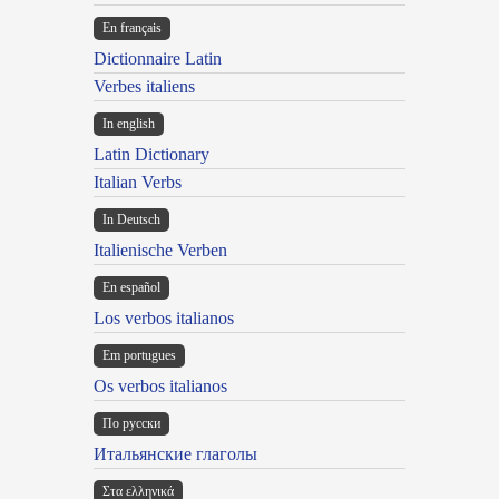
En français
Dictionnaire Latin
Verbes italiens
In english
Latin Dictionary
Italian Verbs
In Deutsch
Italienische Verben
En español
Los verbos italianos
Em portugues
Os verbos italianos
По русски
Итальянские глаголы
Στα ελληνικά