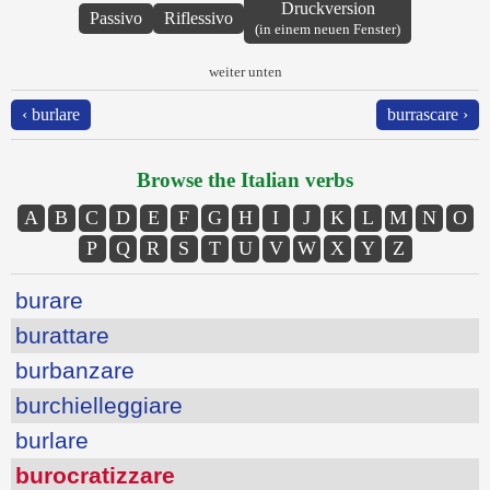
Druckversion
Passivo
Riflessivo
(in einem neuen Fenster)
weiter unten
‹ burlare
burrascare ›
Browse the Italian verbs
A
B
C
D
E
F
G
H
I
J
K
L
M
N
O
P
Q
R
S
T
U
V
W
X
Y
Z
burare
burattare
burbanzare
burchielleggiare
burlare
burocratizzare