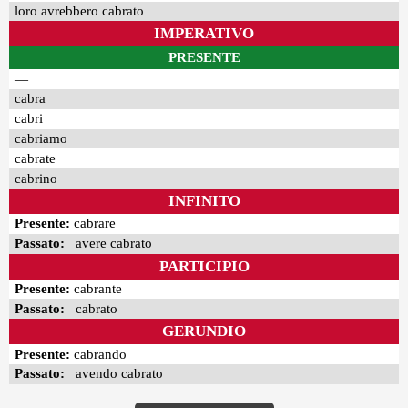
loro avrebbero cabrato
IMPERATIVO
PRESENTE
—
cabra
cabri
cabriamo
cabrate
cabrino
INFINITO
Presente:
cabrare
Passato:
avere cabrato
PARTICIPIO
Presente:
cabrante
Passato:
cabrato
GERUNDIO
Presente:
cabrando
Passato:
avendo cabrato