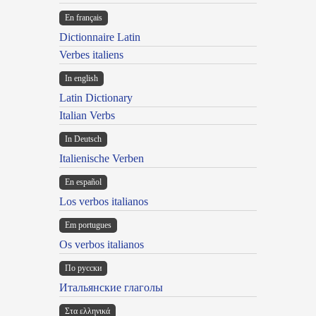
En français
Dictionnaire Latin
Verbes italiens
In english
Latin Dictionary
Italian Verbs
In Deutsch
Italienische Verben
En español
Los verbos italianos
Em portugues
Os verbos italianos
По русски
Итальянские глаголы
Στα ελληνικά