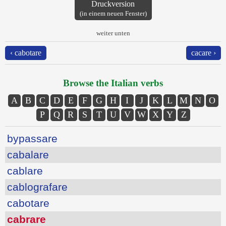
Druckversion
(in einem neuen Fenster)
weiter unten
‹ cabotare
cacare ›
Browse the Italian verbs
A
B
C
D
E
F
G
H
I
J
K
L
M
N
O
P
Q
R
S
T
U
V
W
X
Y
Z
bypassare
cabalare
cablare
cablografare
cabotare
cabrare