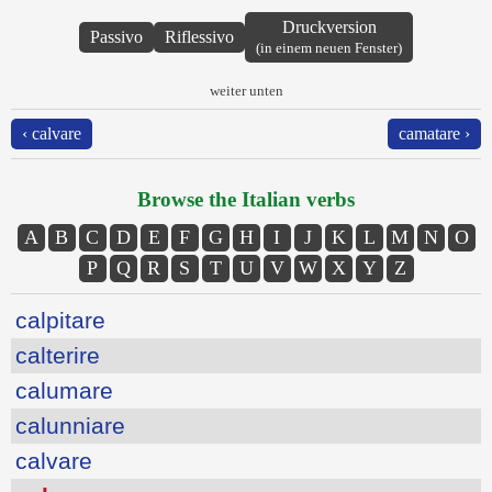
Druckversion
Passivo
Riflessivo
(in einem neuen Fenster)
weiter unten
‹ calvare
camatare ›
Browse the Italian verbs
A
B
C
D
E
F
G
H
I
J
K
L
M
N
O
P
Q
R
S
T
U
V
W
X
Y
Z
calpitare
calterire
calumare
calunniare
calvare