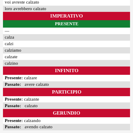
voi avreste calzato
loro avrebbero calzato
IMPERATIVO
PRESENTE
—
calza
calzi
calziamo
calzate
calzino
INFINITO
Presente:
calzare
Passato:
avere calzato
PARTICIPIO
Presente:
calzante
Passato:
calzato
GERUNDIO
Presente:
calzando
Passato:
avendo calzato