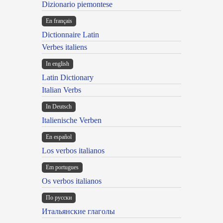
Dizionario piemontese
En français
Dictionnaire Latin
Verbes italiens
In english
Latin Dictionary
Italian Verbs
In Deutsch
Italienische Verben
En español
Los verbos italianos
Em portugues
Os verbos italianos
По русски
Итальянские глаголы