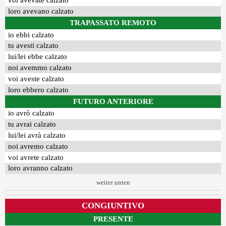
voi avevate calzato
loro avevano calzato
TRAPASSATO REMOTO
io ebbi calzato
tu avesti calzato
lui/lei ebbe calzato
noi avemmo calzato
voi aveste calzato
loro ebbero calzato
FUTURO ANTERIORE
io avrò calzato
tu avrai calzato
lui/lei avrà calzato
noi avremo calzato
voi avrete calzato
loro avranno calzato
weiter unten
CONGIUNTIVO
PRESENTE