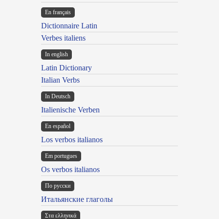
En français
Dictionnaire Latin
Verbes italiens
In english
Latin Dictionary
Italian Verbs
In Deutsch
Italienische Verben
En español
Los verbos italianos
Em portugues
Os verbos italianos
По русски
Итальянские глаголы
Στα ελληνικά