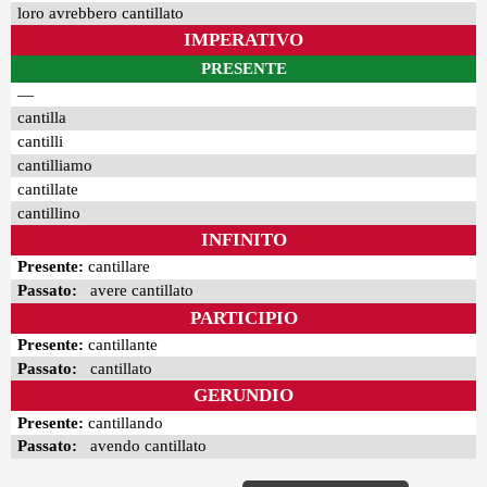
loro avrebbero cantillato
IMPERATIVO
PRESENTE
—
cantilla
cantilli
cantilliamo
cantillate
cantillino
INFINITO
Presente:
cantillare
Passato:
avere cantillato
PARTICIPIO
Presente:
cantillante
Passato:
cantillato
GERUNDIO
Presente:
cantillando
Passato:
avendo cantillato