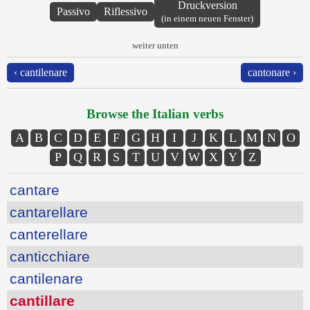
Druckversion
Passivo
Riflessivo
(in einem neuen Fenster)
weiter unten
‹ cantilenare
cantonare ›
Browse the Italian verbs
A
B
C
D
E
F
G
H
I
J
K
L
M
N
O
P
Q
R
S
T
U
V
W
X
Y
Z
cantare
cantarellare
canterellare
canticchiare
cantilenare
cantillare