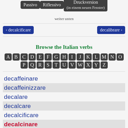
Druckversion
Passivo
Riflessivo
(in einem neuen Fenster)
weiter unten
‹ decalcificare
decalibrare ›
Browse the Italian verbs
A
B
C
D
E
F
G
H
I
J
K
L
M
N
O
P
Q
R
S
T
U
V
W
X
Y
Z
decaffeinare
decaffeinizzare
decalare
decalcare
decalcificare
decalcinare