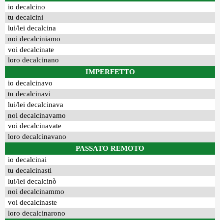
io decalcino
tu decalcini
lui/lei decalcina
noi decalciniamo
voi decalcinate
loro decalcinano
IMPERFETTO
io decalcinavo
tu decalcinavi
lui/lei decalcinava
noi decalcinavamo
voi decalcinavate
loro decalcinavano
PASSATO REMOTO
io decalcinai
tu decalcinasti
lui/lei decalcinò
noi decalcinammo
voi decalcinaste
loro decalcinarono