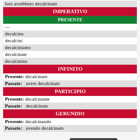
loro avrebbero decalcinato
IMPERATIVO
PRESENTE
—
decalcina
decalcini
decalciniamo
decalcinate
decalcinino
INFINITO
Presente:
decalcinare
Passato:
avere decalcinato
PARTICIPIO
Presente:
decalcinante
Passato:
decalcinato
GERUNDIO
Presente:
decalcinando
Passato:
avendo decalcinato