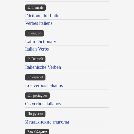
En français
Dictionnaire Latin
Verbes italiens
In english
Latin Dictionary
Italian Verbs
In Deutsch
Italienische Verben
En español
Los verbos italianos
Em portugues
Os verbos italianos
По русски
Итальянские глаголы
Στα ελληνικά