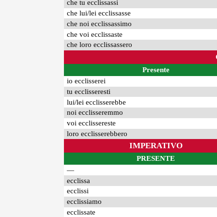
che tu ecclissassi
che lui/lei ecclissasse
che noi ecclissassimo
che voi ecclissaste
che loro ecclissassero
Presente
io ecclisserei
tu ecclisseresti
lui/lei ecclisserebbe
noi ecclisseremmo
voi ecclissereste
loro ecclisserebbero
IMPERATIVO
PRESENTE
—
ecclissa
ecclissi
ecclissiamo
ecclissate