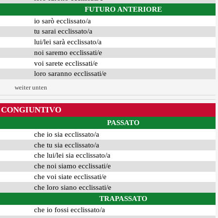
FUTURO ANTERIORE
io sarò ecclissato/a
tu sarai ecclissato/a
lui/lei sarà ecclissato/a
noi saremo ecclissati/e
voi sarete ecclissati/e
loro saranno ecclissati/e
weiter unten
CONGIUNTIVO
PASSATO
che io sia ecclissato/a
che tu sia ecclissato/a
che lui/lei sia ecclissato/a
che noi siamo ecclissati/e
che voi siate ecclissati/e
che loro siano ecclissati/e
TRAPASSATO
che io fossi ecclissato/a