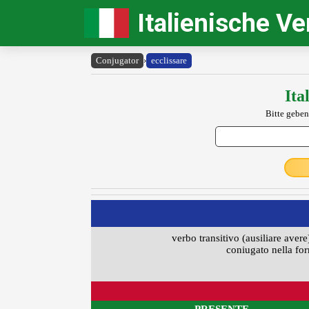
Italienische V
Conjugator
›
ecclissare
Ita
Bitte geben
verbo transitivo (ausiliare avere
coniugato nella for