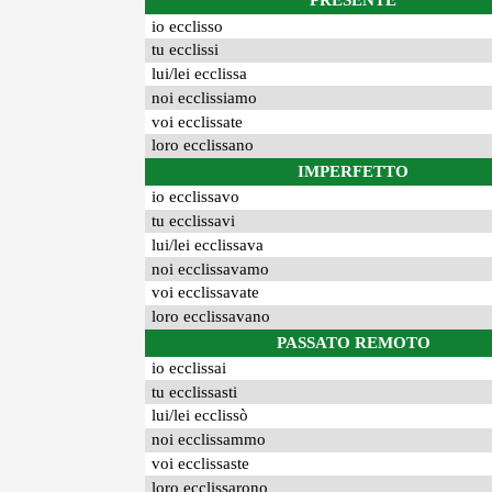
PRESENTE
io ecclisso
tu ecclissi
lui/lei ecclissa
noi ecclissiamo
voi ecclissate
loro ecclissano
IMPERFETTO
io ecclissavo
tu ecclissavi
lui/lei ecclissava
noi ecclissavamo
voi ecclissavate
loro ecclissavano
PASSATO REMOTO
io ecclissai
tu ecclissasti
lui/lei ecclissò
noi ecclissammo
voi ecclissaste
loro ecclissarono