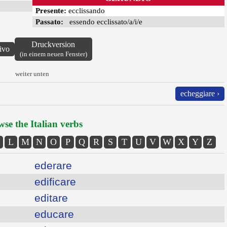
Presente:
ecclissando
Passato:
essendo ecclissato/a/i/e
Druckversion
ivo
(in einem neuen Fenster)
weiter unten
echeggiare ›
se the Italian verbs
L
M
N
O
P
Q
R
S
T
U
V
W
X
Y
Z
ederare
edificare
editare
educare