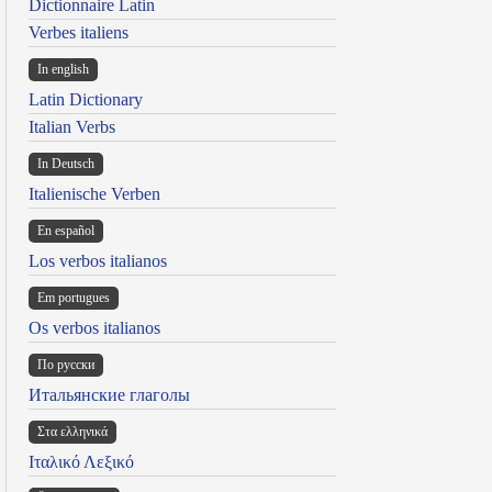
Dictionnaire Latin
Verbes italiens
In english
Latin Dictionary
Italian Verbs
In Deutsch
Italienische Verben
En español
Los verbos italianos
Em portugues
Os verbos italianos
По русски
Итальянские глаголы
Στα ελληνικά
Ιταλικό Λεξικό