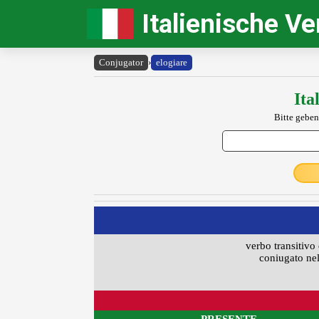
Italienische V
Conjugator
›
elogiare
Ita
Bitte geben
verbo transitivo 
coniugato nel