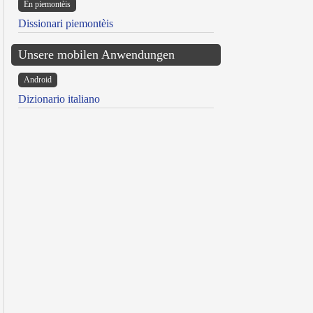
Ën piemontèis
Dissionari piemontèis
Unsere mobilen Anwendungen
Android
Dizionario italiano