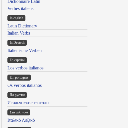
Dictionnaire Latin
Verbes italiens
In english
Latin Dictionary
Italian Verbs
In Deutsch
Italienische Verben
En español
Los verbos italianos
Em portugues
Os verbos italianos
По русски
Итальянские глаголы
Στα ελληνικά
Ιταλικό Λεξικό