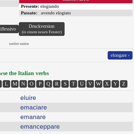
Presente:
elogiando
Passato:
avendo elogiato
Druckversion
iflessivo
(in einem neuen Fenster)
weiter unten
elongare ›
se the Italian verbs
L
M
N
O
P
Q
R
S
T
U
V
W
X
Y
Z
eluire
emaciare
emanare
emanceppare