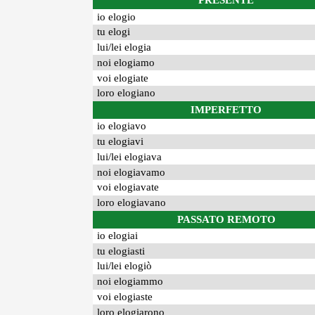
PRESENTE
io elogio
tu elogi
lui/lei elogia
noi elogiamo
voi elogiate
loro elogiano
IMPERFETTO
io elogiavo
tu elogiavi
lui/lei elogiava
noi elogiavamo
voi elogiavate
loro elogiavano
PASSATO REMOTO
io elogiai
tu elogiasti
lui/lei elogiò
noi elogiammo
voi elogiaste
loro elogiarono