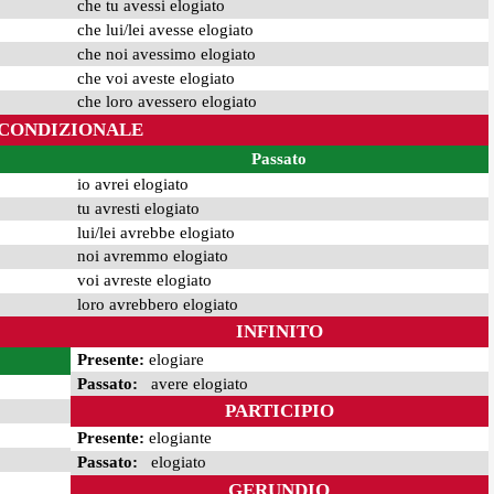
che tu avessi elogiato
che lui/lei avesse elogiato
che noi avessimo elogiato
che voi aveste elogiato
che loro avessero elogiato
CONDIZIONALE
Passato
io avrei elogiato
tu avresti elogiato
lui/lei avrebbe elogiato
noi avremmo elogiato
voi avreste elogiato
loro avrebbero elogiato
INFINITO
Presente:
elogiare
Passato:
avere elogiato
PARTICIPIO
Presente:
elogiante
Passato:
elogiato
GERUNDIO