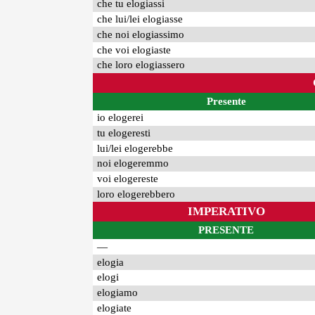
che tu elogiassi
che lui/lei elogiasse
che noi elogiassimo
che voi elogiaste
che loro elogiassero
Presente
io elogerei
tu elogeresti
lui/lei elogerebbe
noi elogeremmo
voi elogereste
loro elogerebbero
IMPERATIVO
PRESENTE
—
elogia
elogi
elogiamo
elogiate