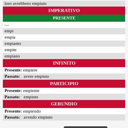
loro avrebbero empiuto
IMPERATIVO
PRESENTE
—
empi
empia
empiamo
empite
empiano
INFINITO
Presente:
empiere
Passato:
avere empiuto
PARTICIPIO
Presente:
empiente
Passato:
empiuto
GERUNDIO
Presente:
empiendo
Passato:
avendo empiuto