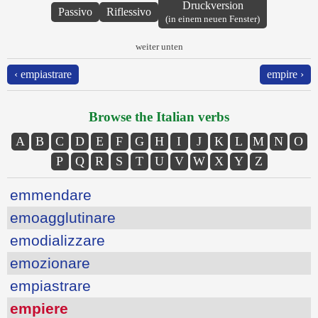
Druckversion
Passivo
Riflessivo
(in einem neuen Fenster)
weiter unten
‹ empiastrare
empire ›
Browse the Italian verbs
A
B
C
D
E
F
G
H
I
J
K
L
M
N
O
P
Q
R
S
T
U
V
W
X
Y
Z
emmendare
emoagglutinare
emodializzare
emozionare
empiastrare
empiere