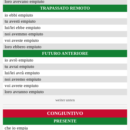
loro avevano empiuto
TRAPASSATO REMOTO
io ebbi empiuto
tu avesti empiuto
lui/lei ebbe empiuto
noi avemmo empiuto
voi aveste empiuto
loro ebbero empiuto
FUTURO ANTERIORE
io avrò empiuto
tu avrai empiuto
lui/lei avrà empiuto
noi avremo empiuto
voi avrete empiuto
loro avranno empiuto
weiter unten
CONGIUNTIVO
PRESENTE
che io empia