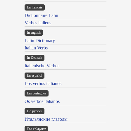
En français
Dictionnaire Latin
Verbes italiens
In english
Latin Dictionary
Italian Verbs
In Deutsch
Italienische Verben
En español
Los verbos italianos
Em portugues
Os verbos italianos
По русски
Итальянские глаголы
Στα ελληνικά