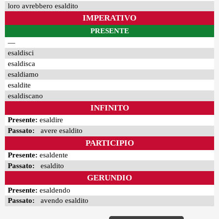
loro avrebbero esaldito
IMPERATIVO
PRESENTE
—
esaldisci
esaldisca
esaldiamo
esaldite
esaldiscano
INFINITO
Presente:
esaldire
Passato:
avere esaldito
PARTICIPIO
Presente:
esaldente
Passato:
esaldito
GERUNDIO
Presente:
esaldendo
Passato:
avendo esaldito