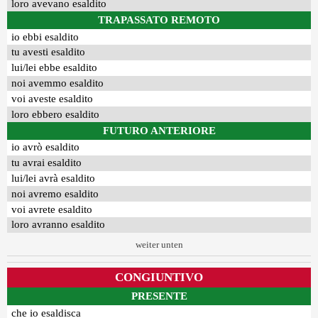
loro avevano esaldito
TRAPASSATO REMOTO
io ebbi esaldito
tu avesti esaldito
lui/lei ebbe esaldito
noi avemmo esaldito
voi aveste esaldito
loro ebbero esaldito
FUTURO ANTERIORE
io avrò esaldito
tu avrai esaldito
lui/lei avrà esaldito
noi avremo esaldito
voi avrete esaldito
loro avranno esaldito
weiter unten
CONGIUNTIVO
PRESENTE
che io esaldisca