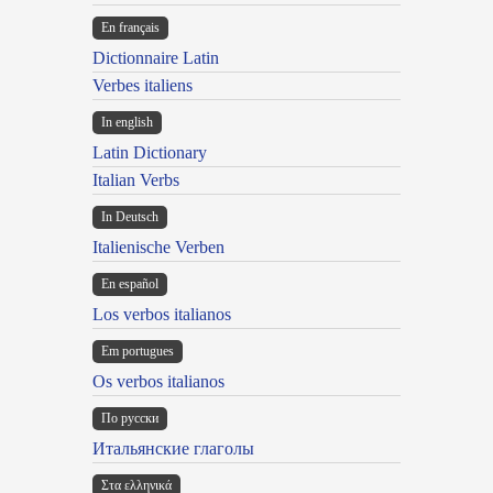
En français
Dictionnaire Latin
Verbes italiens
In english
Latin Dictionary
Italian Verbs
In Deutsch
Italienische Verben
En español
Los verbos italianos
Em portugues
Os verbos italianos
По русски
Итальянские глаголы
Στα ελληνικά