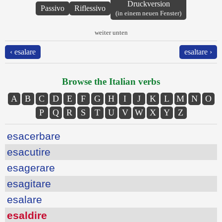
Druckversion
Passivo
Riflessivo
(in einem neuen Fenster)
weiter unten
‹ esalare
esaltare ›
Browse the Italian verbs
A
B
C
D
E
F
G
H
I
J
K
L
M
N
O
P
Q
R
S
T
U
V
W
X
Y
Z
esacerbare
esacutire
esagerare
esagitare
esalare
esaldire