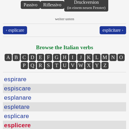
Druckversion
Passivo
Riflessivo
(in einem neuen Fenster)
weiter unten
‹ esplicare
esplicitare ›
Browse the Italian verbs
A
B
C
D
E
F
G
H
I
J
K
L
M
N
O
P
Q
R
S
T
U
V
W
X
Y
Z
espirare
espiscare
esplanare
espletare
esplicare
esplicere