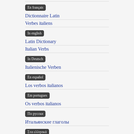
En français
Dictionnaire Latin
Verbes italiens
In english
Latin Dictionary
Italian Verbs
In Deutsch
Italienische Verben
En español
Los verbos italianos
Em portugues
Os verbos italianos
По русски
Итальянские глаголы
Στα ελληνικά