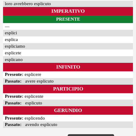
loro avrebbero esplicuto
IMPERATIVO
PRESENTE
—
esplici
esplica
espliciamo
esplicete
esplicano
INFINITO
Presente:
esplicere
Passato:
avere esplicuto
PARTICIPIO
Presente:
esplicente
Passato:
esplicuto
GERUNDIO
Presente:
esplicendo
Passato:
avendo esplicuto