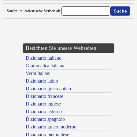
Surfen im italienische Verben ab:
{{ID:EVOLUIRE100}}
---CACHE---
Besichten Sie unsere Webseiten
Dizionario italiano
Grammatica italiana
Verbi Italiani
Dizionario latino
Dizionario greco antico
Dizionario francese
Dizionario inglese
Dizionario tedesco
Dizionario spagnolo
Dizionario greco moderno
Dizionario piemontese