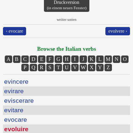
Druckversion
(in einem neuen Fenster)
weiter unten
‹ evocare
evolvere ›
Browse the Italian verbs
A
B
C
D
E
F
G
H
I
J
K
L
M
N
O
P
Q
R
S
T
U
V
W
X
Y
Z
evincere
evirare
eviscerare
evitare
evocare
evoluire