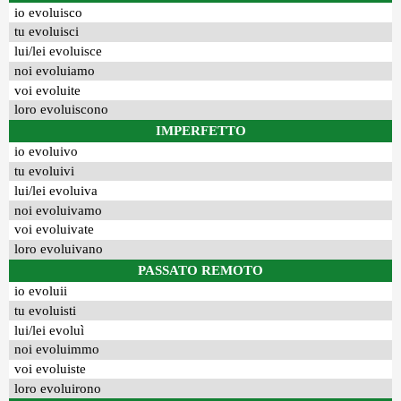
io evoluisco
tu evoluisci
lui/lei evoluisce
noi evoluiamo
voi evoluite
loro evoluiscono
IMPERFETTO
io evoluivo
tu evoluivi
lui/lei evoluiva
noi evoluivamo
voi evoluivate
loro evoluivano
PASSATO REMOTO
io evoluii
tu evoluisti
lui/lei evoluì
noi evoluimmo
voi evoluiste
loro evoluirono