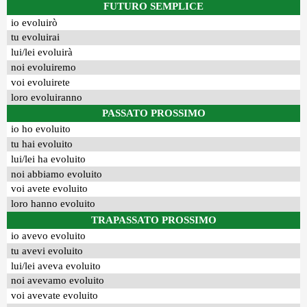
FUTURO SEMPLICE
io evoluirò
tu evoluirai
lui/lei evoluirà
noi evoluiremo
voi evoluirete
loro evoluiranno
PASSATO PROSSIMO
io ho evoluito
tu hai evoluito
lui/lei ha evoluito
noi abbiamo evoluito
voi avete evoluito
loro hanno evoluito
TRAPASSATO PROSSIMO
io avevo evoluito
tu avevi evoluito
lui/lei aveva evoluito
noi avevamo evoluito
voi avevate evoluito