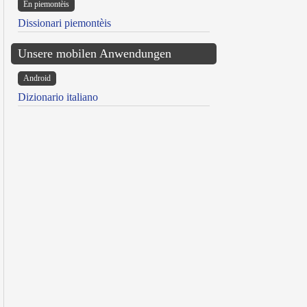
Ën piemontèis
Dissionari piemontèis
Unsere mobilen Anwendungen
Android
Dizionario italiano