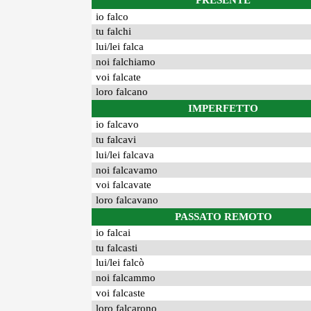
PRESENTE
io falco
tu falchi
lui/lei falca
noi falchiamo
voi falcate
loro falcano
IMPERFETTO
io falcavo
tu falcavi
lui/lei falcava
noi falcavamo
voi falcavate
loro falcavano
PASSATO REMOTO
io falcai
tu falcasti
lui/lei falcò
noi falcammo
voi falcaste
loro falcarono