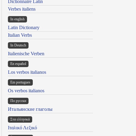
Dictionnaire Latin
Verbes italiens
In english
Latin Dictionary
Italian Verbs
In Deutsch
Italienische Verben
En español
Los verbos italianos
Em portugues
Os verbos italianos
По русски
Итальянские глаголы
Στα ελληνικά
Ιταλικό Λεξικό