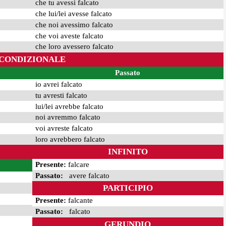
che tu avessi falcato
che lui/lei avesse falcato
che noi avessimo falcato
che voi aveste falcato
che loro avessero falcato
CONDIZIONALE
Passato
io avrei falcato
tu avresti falcato
lui/lei avrebbe falcato
noi avremmo falcato
voi avreste falcato
loro avrebbero falcato
INFINITO
Presente:
falcare
Passato:
avere falcato
PARTICIPIO
Presente:
falcante
Passato:
falcato
GERUNDIO