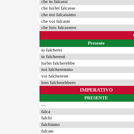
che tu falcassi
che lui/lei falcasse
che noi falcassimo
che voi falcaste
che loro falcassero
Presente
io falcherei
tu falcheresti
lui/lei falcherebbe
noi falcheremmo
voi falchereste
loro falcherebbero
IMPERATIVO
PRESENTE
—
falca
falchi
falchiamo
falcate