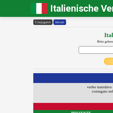
Italienische V
Conjugator
›
falcare
Ita
Bitte geben
verbo transitivo 
coniugato nel