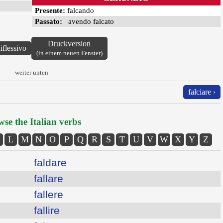
Presente:
falcando
Passato:
avendo falcato
Druckversion
iflessivo
(in einem neuen Fenster)
weiter unten
falciare ›
se the Italian verbs
L
M
N
O
P
Q
R
S
T
U
V
W
X
Y
Z
faldare
fallare
fallere
fallire