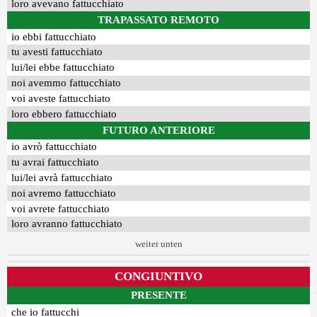
loro avevano fattucchiato
TRAPASSATO REMOTO
io ebbi fattucchiato
tu avesti fattucchiato
lui/lei ebbe fattucchiato
noi avemmo fattucchiato
voi aveste fattucchiato
loro ebbero fattucchiato
FUTURO ANTERIORE
io avrò fattucchiato
tu avrai fattucchiato
lui/lei avrà fattucchiato
noi avremo fattucchiato
voi avrete fattucchiato
loro avranno fattucchiato
weiter unten
CONGIUNTIVO
PRESENTE
che io fattucchi