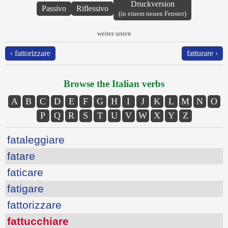
Druckversion
Passivo
Riflessivo
(in einem neuen Fenster)
weiter unten
‹ fattorizzare
fatturare ›
Browse the Italian verbs
A
B
C
D
E
F
G
H
I
J
K
L
M
N
O
P
Q
R
S
T
U
V
W
X
Y
Z
fataleggiare
fatare
faticare
fatigare
fattorizzare
fattucchiare