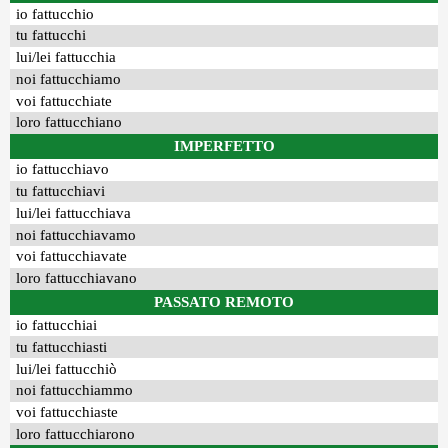
io fattucchio
tu fattucchi
lui/lei fattucchia
noi fattucchiamo
voi fattucchiate
loro fattucchiano
IMPERFETTO
io fattucchiavo
tu fattucchiavi
lui/lei fattucchiava
noi fattucchiavamo
voi fattucchiavate
loro fattucchiavano
PASSATO REMOTO
io fattucchiai
tu fattucchiasti
lui/lei fattucchiò
noi fattucchiammo
voi fattucchiaste
loro fattucchiarono