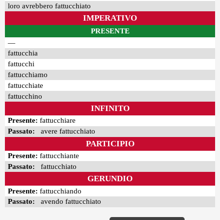
loro avrebbero fattucchiato
IMPERATIVO
PRESENTE
—
fattucchia
fattucchi
fattucchiamo
fattucchiate
fattucchino
INFINITO
Presente:
fattucchiare
Passato:
avere fattucchiato
PARTICIPIO
Presente:
fattucchiante
Passato:
fattucchiato
GERUNDIO
Presente:
fattucchiando
Passato:
avendo fattucchiato