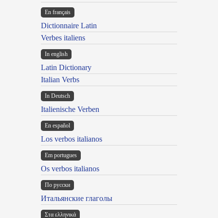
En français
Dictionnaire Latin
Verbes italiens
In english
Latin Dictionary
Italian Verbs
In Deutsch
Italienische Verben
En español
Los verbos italianos
Em portugues
Os verbos italianos
По русски
Итальянские глаголы
Στα ελληνικά