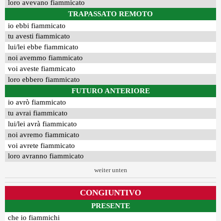
loro avevano fiammicato
TRAPASSATO REMOTO
io ebbi fiammicato
tu avesti fiammicato
lui/lei ebbe fiammicato
noi avemmo fiammicato
voi aveste fiammicato
loro ebbero fiammicato
FUTURO ANTERIORE
io avrò fiammicato
tu avrai fiammicato
lui/lei avrà fiammicato
noi avremo fiammicato
voi avrete fiammicato
loro avranno fiammicato
weiter unten
CONGIUNTIVO
PRESENTE
che io fiammichi