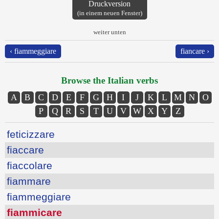
Druckversion
(in einem neuen Fenster)
weiter unten
‹ fiammeggiare
fiancare ›
Browse the Italian verbs
A
B
C
D
E
F
G
H
I
J
K
L
M
N
O
P
Q
R
S
T
U
V
W
X
Y
Z
feticizzare
fiaccare
fiaccolare
fiammare
fiammeggiare
fiammicare