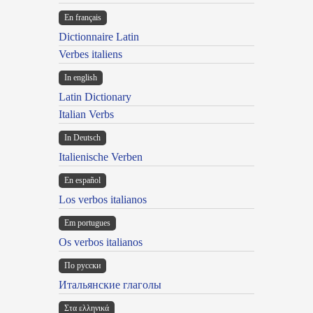
En français
Dictionnaire Latin
Verbes italiens
In english
Latin Dictionary
Italian Verbs
In Deutsch
Italienische Verben
En español
Los verbos italianos
Em portugues
Os verbos italianos
По русски
Итальянские глаголы
Στα ελληνικά