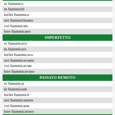
io fiammico
tu fiammichi
lui/lei fiammica
noi fiammichiamo
voi fiammicate
loro fiammicano
IMPERFETTO
io fiammicavo
tu fiammicavi
lui/lei fiammicava
noi fiammicavamo
voi fiammicavate
loro fiammicavano
PASSATO REMOTO
io fiammicai
tu fiammicasti
lui/lei fiammicò
noi fiammicammo
voi fiammicaste
loro fiammicarono