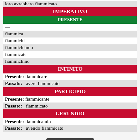
loro avrebbero fiammicato
IMPERATIVO
PRESENTE
—
fiammica
fiammichi
fiammichiamo
fiammicate
fiammichino
INFINITO
Presente:
fiammicare
Passato:
avere fiammicato
PARTICIPIO
Presente:
fiammicante
Passato:
fiammicato
GERUNDIO
Presente:
fiammicando
Passato:
avendo fiammicato