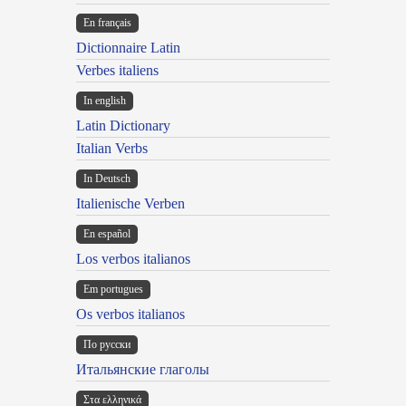
En français
Dictionnaire Latin
Verbes italiens
In english
Latin Dictionary
Italian Verbs
In Deutsch
Italienische Verben
En español
Los verbos italianos
Em portugues
Os verbos italianos
По русски
Итальянские глаголы
Στα ελληνικά