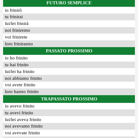
FUTURO SEMPLICE
io frinirò
tu frinirai
lui/lei frinirà
noi friniremo
voi frinirete
loro friniranno
PASSATO PROSSIMO
io ho frinito
tu hai frinito
lui/lei ha frinito
noi abbiamo frinito
voi avete frinito
loro hanno frinito
TRAPASSATO PROSSIMO
io avevo frinito
tu avevi frinito
lui/lei aveva frinito
noi avevamo frinito
voi avevate frinito