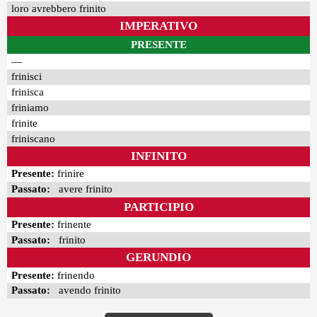
loro avrebbero frinito
IMPERATIVO
PRESENTE
—
frinisci
frinisca
friniamo
frinite
friniscano
INFINITO
Presente:
frinire
Passato:
avere frinito
PARTICIPIO
Presente:
frinente
Passato:
frinito
GERUNDIO
Presente:
frinendo
Passato:
avendo frinito