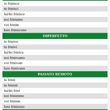
io frinisco
tu frinisci
lui/lei frinisce
noi friniamo
voi frinite
loro friniscono
IMPERFETTO
io frinivo
tu frinivi
lui/lei friniva
noi frinivamo
voi frinivate
loro frinivano
PASSATO REMOTO
io frinii
tu frinisti
lui/lei frinì
noi frinimmo
voi friniste
loro frinirono