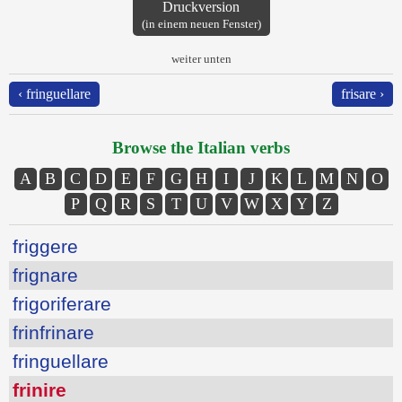
Druckversion
(in einem neuen Fenster)
weiter unten
‹ fringuellare
frisare ›
Browse the Italian verbs
A
B
C
D
E
F
G
H
I
J
K
L
M
N
O
P
Q
R
S
T
U
V
W
X
Y
Z
friggere
frignare
frigoriferare
frinfrinare
fringuellare
frinire