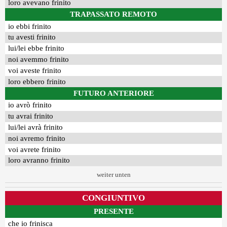
loro avevano frinito
TRAPASSATO REMOTO
io ebbi frinito
tu avesti frinito
lui/lei ebbe frinito
noi avemmo frinito
voi aveste frinito
loro ebbero frinito
FUTURO ANTERIORE
io avrò frinito
tu avrai frinito
lui/lei avrà frinito
noi avremo frinito
voi avrete frinito
loro avranno frinito
weiter unten
CONGIUNTIVO
PRESENTE
che io frinisca