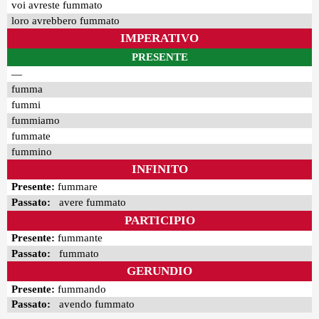
voi avreste fummato
loro avrebbero fummato
IMPERATIVO
PRESENTE
—
fumma
fummi
fummiamo
fummate
fummino
INFINITO
Presente:
fummare
Passato:
avere fummato
PARTICIPIO
Presente:
fummante
Passato:
fummato
GERUNDIO
Presente:
fummando
Passato:
avendo fummato