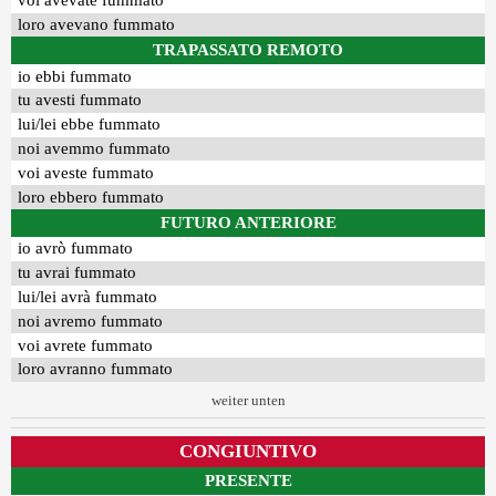
voi avevate fummato
loro avevano fummato
TRAPASSATO REMOTO
io ebbi fummato
tu avesti fummato
lui/lei ebbe fummato
noi avemmo fummato
voi aveste fummato
loro ebbero fummato
FUTURO ANTERIORE
io avrò fummato
tu avrai fummato
lui/lei avrà fummato
noi avremo fummato
voi avrete fummato
loro avranno fummato
weiter unten
CONGIUNTIVO
PRESENTE