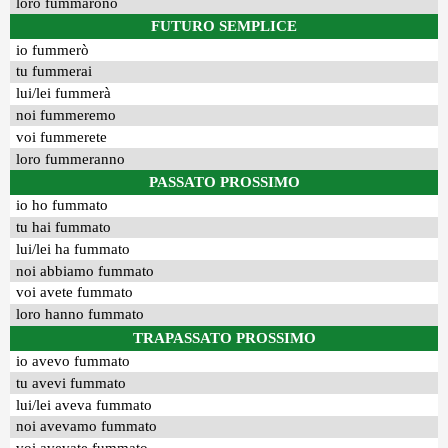
loro fummarono
FUTURO SEMPLICE
io fummerò
tu fummerai
lui/lei fummerà
noi fummeremo
voi fummerete
loro fummeranno
PASSATO PROSSIMO
io ho fummato
tu hai fummato
lui/lei ha fummato
noi abbiamo fummato
voi avete fummato
loro hanno fummato
TRAPASSATO PROSSIMO
io avevo fummato
tu avevi fummato
lui/lei aveva fummato
noi avevamo fummato