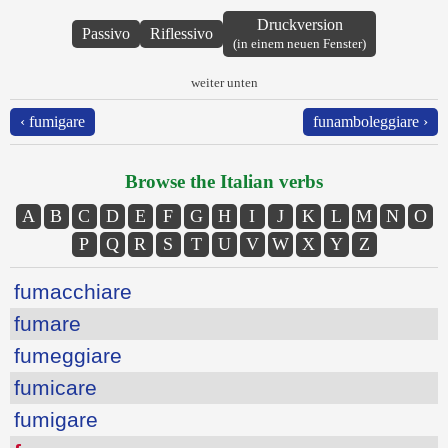
Druckversion
Passivo
Riflessivo
(in einem neuen Fenster)
weiter unten
‹ fumigare
funamboleggiare ›
Browse the Italian verbs
A
B
C
D
E
F
G
H
I
J
K
L
M
N
O
P
Q
R
S
T
U
V
W
X
Y
Z
fumacchiare
fumare
fumeggiare
fumicare
fumigare