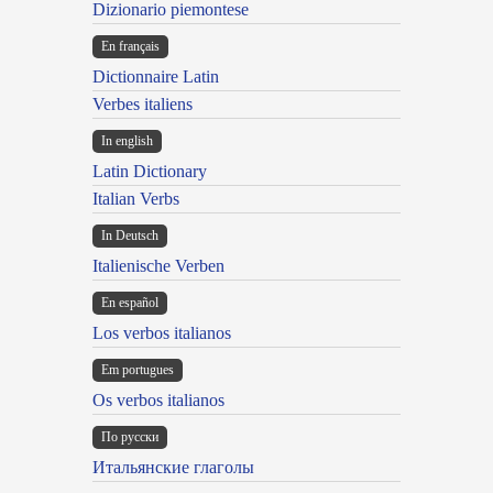
Dizionario piemontese
En français
Dictionnaire Latin
Verbes italiens
In english
Latin Dictionary
Italian Verbs
In Deutsch
Italienische Verben
En español
Los verbos italianos
Em portugues
Os verbos italianos
По русски
Итальянские глаголы