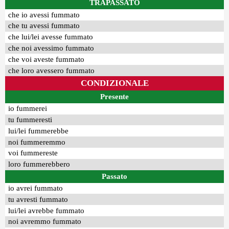
TRAPASSATO
che io avessi fummato
che tu avessi fummato
che lui/lei avesse fummato
che noi avessimo fummato
che voi aveste fummato
che loro avessero fummato
CONDIZIONALE
Presente
io fummerei
tu fummeresti
lui/lei fummerebbe
noi fummeremmo
voi fummereste
loro fummerebbero
Passato
io avrei fummato
tu avresti fummato
lui/lei avrebbe fummato
noi avremmo fummato