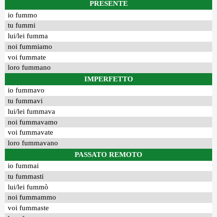
PRESENTE
io fummo
tu fummi
lui/lei fumma
noi fummiamo
voi fummate
loro fummano
IMPERFETTO
io fummavo
tu fummavi
lui/lei fummava
noi fummavamo
voi fummavate
loro fummavano
PASSATO REMOTO
io fummai
tu fummasti
lui/lei fummò
noi fummammo
voi fummaste