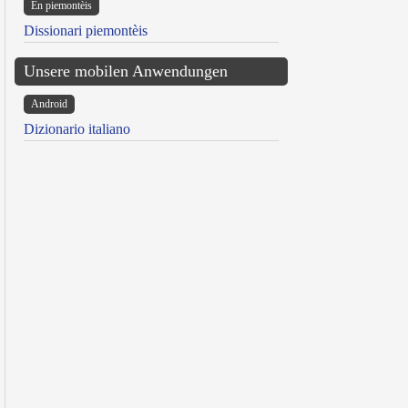
Ën piemontèis
Dissionari piemontèis
Unsere mobilen Anwendungen
Android
Dizionario italiano