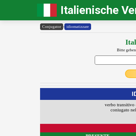
Italienische V
Conjugator
›
idiomatizzare
Ita
Bitte geben
I
verbo transitivo 
coniugato nel