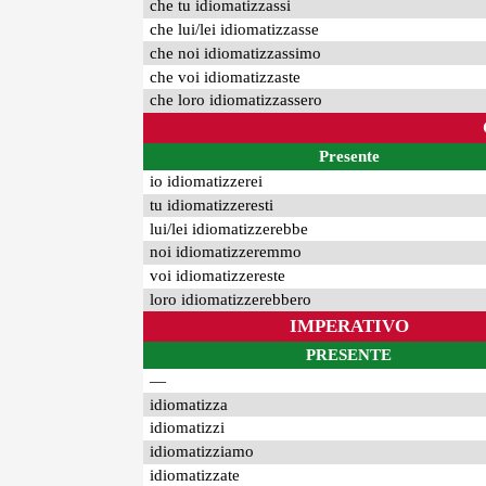
che tu idiomatizzassi
che lui/lei idiomatizzasse
che noi idiomatizzassimo
che voi idiomatizzaste
che loro idiomatizzassero
Presente
io idiomatizzerei
tu idiomatizzeresti
lui/lei idiomatizzerebbe
noi idiomatizzeremmo
voi idiomatizzereste
loro idiomatizzerebbero
IMPERATIVO
PRESENTE
—
idiomatizza
idiomatizzi
idiomatizziamo
idiomatizzate