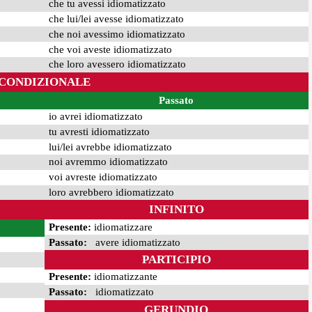
che tu avessi idiomatizzato
che lui/lei avesse idiomatizzato
che noi avessimo idiomatizzato
che voi aveste idiomatizzato
che loro avessero idiomatizzato
CONDIZIONALE
Passato
io avrei idiomatizzato
tu avresti idiomatizzato
lui/lei avrebbe idiomatizzato
noi avremmo idiomatizzato
voi avreste idiomatizzato
loro avrebbero idiomatizzato
INFINITO
Presente:
idiomatizzare
Passato:
avere idiomatizzato
PARTICIPIO
Presente:
idiomatizzante
Passato:
idiomatizzato
GERUNDIO