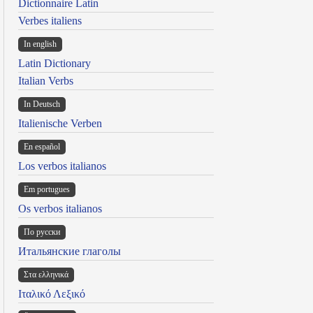
Dictionnaire Latin
Verbes italiens
In english
Latin Dictionary
Italian Verbs
In Deutsch
Italienische Verben
En español
Los verbos italianos
Em portugues
Os verbos italianos
По русски
Итальянские глаголы
Στα ελληνικά
Ιταλικό Λεξικό