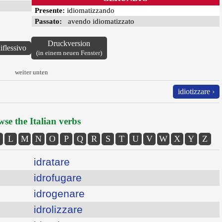
Presente:
idiomatizzando
Passato:
avendo idiomatizzato
Druckversion
iflessivo
(in einem neuen Fenster)
weiter unten
idiotizzare ›
se the Italian verbs
L
M
N
O
P
Q
R
S
T
U
V
W
X
Y
Z
idratare
idrofugare
idrogenare
idrolizzare