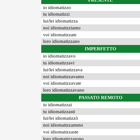
PRESENTE
io idiomatizzo
tu idiomatizzi
lui/lei idiomatizza
noi idiomatizziamo
voi idiomatizzate
loro idiomatizzano
IMPERFETTO
io idiomatizzavo
tu idiomatizzavi
lui/lei idiomatizzava
noi idiomatizzavamo
voi idiomatizzavate
loro idiomatizzavano
PASSATO REMOTO
io idiomatizzai
tu idiomatizzasti
lui/lei idiomatizzò
noi idiomatizzammo
voi idiomatizzaste
loro idiomatizzarono