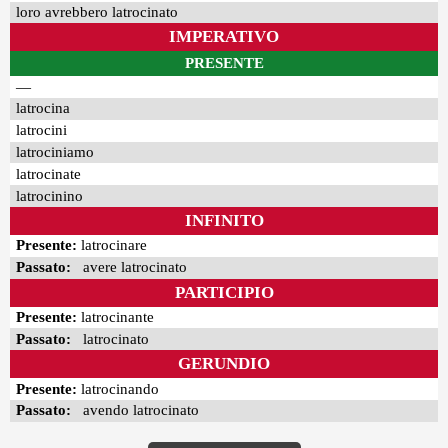
loro avrebbero latrocinato
IMPERATIVO
PRESENTE
—
latrocina
latrocini
latrociniamo
latrocinate
latrocinino
INFINITO
Presente:
latrocinare
Passato:
avere latrocinato
PARTICIPIO
Presente:
latrocinante
Passato:
latrocinato
GERUNDIO
Presente:
latrocinando
Passato:
avendo latrocinato