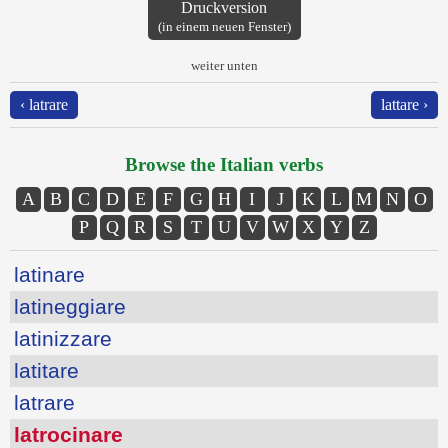
Druckversion
(in einem neuen Fenster)
weiter unten
‹ latrare
lattare ›
Browse the Italian verbs
A
B
C
D
E
F
G
H
I
J
K
L
M
N
O
P
Q
R
S
T
U
V
W
X
Y
Z
latinare
latineggiare
latinizzare
latitare
latrare
latrocinare