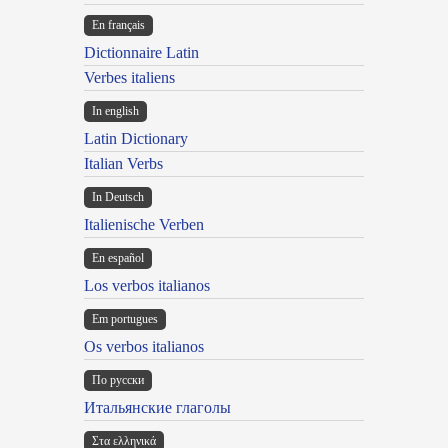
En français
Dictionnaire Latin
Verbes italiens
In english
Latin Dictionary
Italian Verbs
In Deutsch
Italienische Verben
En español
Los verbos italianos
Em portugues
Os verbos italianos
По русски
Итальянские глаголы
Στα ελληνικά