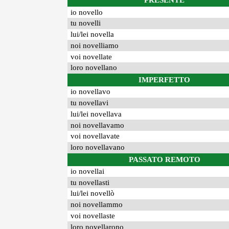
PRESENTE
io novello
tu novelli
lui/lei novella
noi novelliamo
voi novellate
loro novellano
IMPERFETTO
io novellavo
tu novellavi
lui/lei novellava
noi novellavamo
voi novellavate
loro novellavano
PASSATO REMOTO
io novellai
tu novellasti
lui/lei novellò
noi novellammo
voi novellaste
loro novellarono