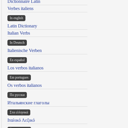
Dictionnaire Latin
Verbes italiens
In english
Latin Dictionary
Italian Verbs
In Deutsch
Italienische Verben
En español
Los verbos italianos
Em portugues
Os verbos italianos
По русски
Итальянские глаголы
Στα ελληνικά
Ιταλικό Λεξικό