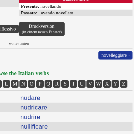
Presente:
novellando
Passato:
avendo novellato
Druckversion
iflessivo
(in einem neuen Fenster)
weiter unten
novelleggiare ›
se the Italian verbs
L
M
N
O
P
Q
R
S
T
U
V
W
X
Y
Z
nudare
nudricare
nudrire
nullificare