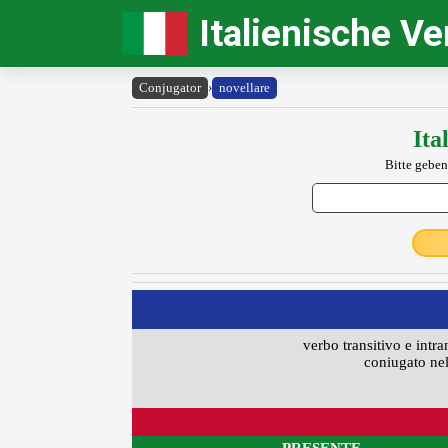
Italienische V
Conjugator
›
novellare
Ita
Bitte geben
verbo transitivo e intra
coniugato nel