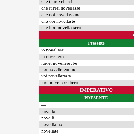
che tu novellassi
che lui/lei novellasse
che noi novellassimo
che voi novellaste
che loro novellassero
Presente
io novellerei
tu novelleresti
lui/lei novellerebbe
noi novelleremmo
voi novellereste
loro novellerebbero
IMPERATIVO
PRESENTE
—
novella
novelli
novelliamo
novellate