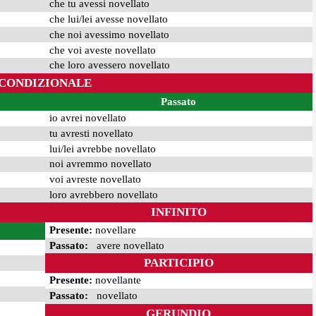
che tu avessi novellato
che lui/lei avesse novellato
che noi avessimo novellato
che voi aveste novellato
che loro avessero novellato
CONDIZIONALE
Passato
io avrei novellato
tu avresti novellato
lui/lei avrebbe novellato
noi avremmo novellato
voi avreste novellato
loro avrebbero novellato
INFINITO
Presente:
novellare
Passato:
avere novellato
PARTICIPIO
Presente:
novellante
Passato:
novellato
GERUNDIO