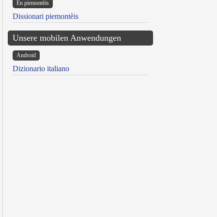
Ën piemontèis
Dissionari piemontèis
Unsere mobilen Anwendungen
Android
Dizionario italiano