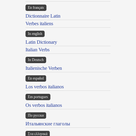
En français
Dictionnaire Latin
Verbes italiens
In english
Latin Dictionary
Italian Verbs
In Deutsch
Italienische Verben
En español
Los verbos italianos
Em portugues
Os verbos italianos
По русски
Итальянские глаголы
Στα ελληνικά