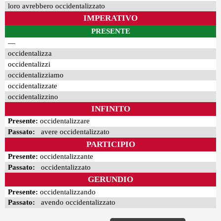
loro avrebbero occidentalizzato
IMPERATIVO
PRESENTE
—
occidentalizza
occidentalizzi
occidentalizziamo
occidentalizzate
occidentalizzino
INFINITO
Presente:
occidentalizzare
Passato:
avere occidentalizzato
PARTICIPIO
Presente:
occidentalizzante
Passato:
occidentalizzato
GERUNDIO
Presente:
occidentalizzando
Passato:
avendo occidentalizzato