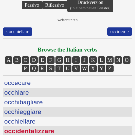
Druckversion
Passivo
Riflessivo
(in einem neuen Fenster)
weiter unten
‹ occhiellare
occidere ›
Browse the Italian verbs
A
B
C
D
E
F
G
H
I
J
K
L
M
N
O
P
Q
R
S
T
U
V
W
X
Y
Z
occecare
occhiare
occhibagliare
occhieggiare
occhiellare
occidentalizzare