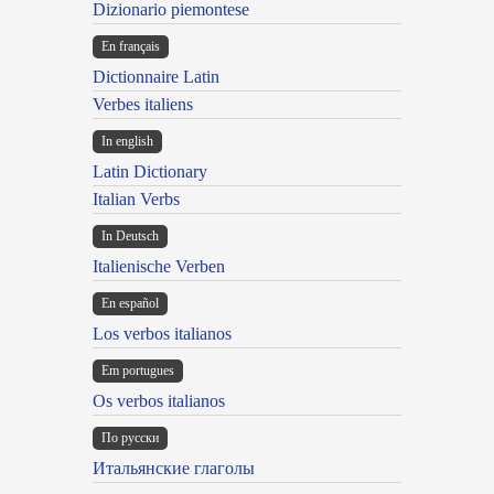
Dizionario piemontese
En français
Dictionnaire Latin
Verbes italiens
In english
Latin Dictionary
Italian Verbs
In Deutsch
Italienische Verben
En español
Los verbos italianos
Em portugues
Os verbos italianos
По русски
Итальянские глаголы