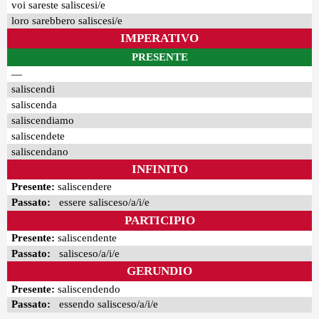
voi sareste saliscesi/e
loro sarebbero saliscesi/e
IMPERATIVO
PRESENTE
—
saliscendi
saliscenda
saliscendiamo
saliscendete
saliscendano
INFINITO
Presente:
saliscendere
Passato:
essere salisceso/a/i/e
PARTICIPIO
Presente:
saliscendente
Passato:
salisceso/a/i/e
GERUNDIO
Presente:
saliscendendo
Passato:
essendo salisceso/a/i/e