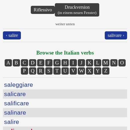
Druckversion
Riflessivo
(in einem neuen Fenster)
weiter unten
‹ salire
salivare ›
Browse the Italian verbs
A
B
C
D
E
F
G
H
I
J
K
L
M
N
O
P
Q
R
S
T
U
V
W
X
Y
Z
saleggiare
salicare
salificare
salinare
salire