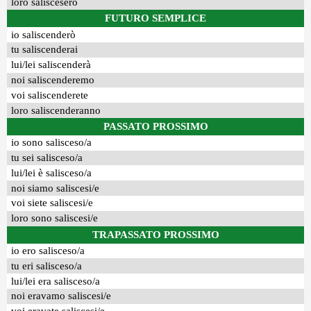
loro saliscesero
FUTURO SEMPLICE
io saliscenderò
tu saliscenderai
lui/lei saliscenderà
noi saliscenderemo
voi saliscenderete
loro saliscenderanno
PASSATO PROSSIMO
io sono salisceso/a
tu sei salisceso/a
lui/lei è salisceso/a
noi siamo saliscesi/e
voi siete saliscesi/e
loro sono saliscesi/e
TRAPASSATO PROSSIMO
io ero salisceso/a
tu eri salisceso/a
lui/lei era salisceso/a
noi eravamo saliscesi/e