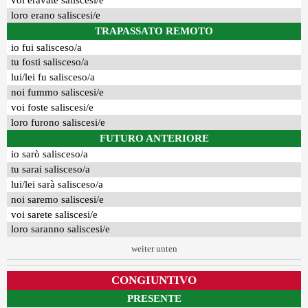
voi eravate saliscesi/e
loro erano saliscesi/e
TRAPASSATO REMOTO
io fui salisceso/a
tu fosti salisceso/a
lui/lei fu salisceso/a
noi fummo saliscesi/e
voi foste saliscesi/e
loro furono saliscesi/e
FUTURO ANTERIORE
io sarò salisceso/a
tu sarai salisceso/a
lui/lei sarà salisceso/a
noi saremo saliscesi/e
voi sarete saliscesi/e
loro saranno saliscesi/e
weiter unten
CONGIUNTIVO
PRESENTE