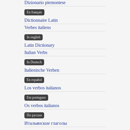
Dizionario piemontese
En français
Dictionnaire Latin
Verbes italiens
In english
Latin Dictionary
Italian Verbs
In Deutsch
Italienische Verben
En español
Los verbos italianos
Em portugues
Os verbos italianos
По русски
Итальянские глаголы