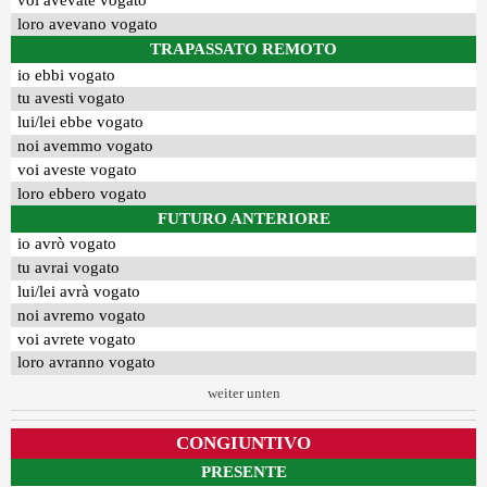
voi avevate vogato
loro avevano vogato
TRAPASSATO REMOTO
io ebbi vogato
tu avesti vogato
lui/lei ebbe vogato
noi avemmo vogato
voi aveste vogato
loro ebbero vogato
FUTURO ANTERIORE
io avrò vogato
tu avrai vogato
lui/lei avrà vogato
noi avremo vogato
voi avrete vogato
loro avranno vogato
weiter unten
CONGIUNTIVO
PRESENTE