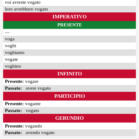
voi avreste vogato
loro avrebbero vogato
IMPERATIVO
PRESENTE
—
voga
voghi
voghiamo
vogate
voghino
INFINITO
Presente:
vogare
Passato:
avere vogato
PARTICIPIO
Presente:
vogante
Passato:
vogato
GERUNDIO
Presente:
vogando
Passato:
avendo vogato