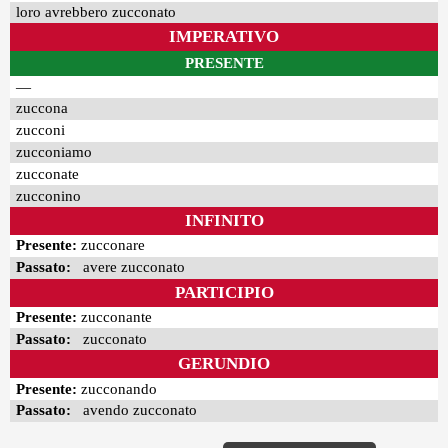
loro avrebbero zucconato
IMPERATIVO
PRESENTE
—
zuccona
zucconi
zucconiamo
zucconate
zucconino
INFINITO
Presente:
zucconare
Passato:
avere zucconato
PARTICIPIO
Presente:
zucconante
Passato:
zucconato
GERUNDIO
Presente:
zucconando
Passato:
avendo zucconato