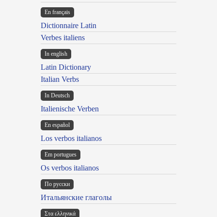
En français
Dictionnaire Latin
Verbes italiens
In english
Latin Dictionary
Italian Verbs
In Deutsch
Italienische Verben
En español
Los verbos italianos
Em portugues
Os verbos italianos
По русски
Итальянские глаголы
Στα ελληνικά