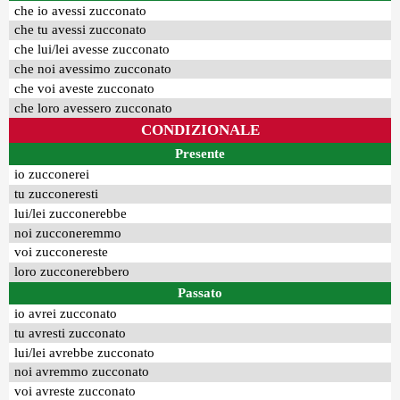
che io avessi zucconato
che tu avessi zucconato
che lui/lei avesse zucconato
che noi avessimo zucconato
che voi aveste zucconato
che loro avessero zucconato
CONDIZIONALE
Presente
io zucconerei
tu zucconeresti
lui/lei zucconerebbe
noi zucconeremmo
voi zucconereste
loro zucconerebbero
Passato
io avrei zucconato
tu avresti zucconato
lui/lei avrebbe zucconato
noi avremmo zucconato
voi avreste zucconato