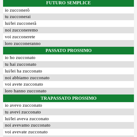
FUTURO SEMPLICE
io zucconerò
tu zucconerai
lui/lei zucconerà
noi zucconeremo
voi zucconerete
loro zucconeranno
PASSATO PROSSIMO
io ho zucconato
tu hai zucconato
lui/lei ha zucconato
noi abbiamo zucconato
voi avete zucconato
loro hanno zucconato
TRAPASSATO PROSSIMO
io avevo zucconato
tu avevi zucconato
lui/lei aveva zucconato
noi avevamo zucconato
voi avevate zucconato