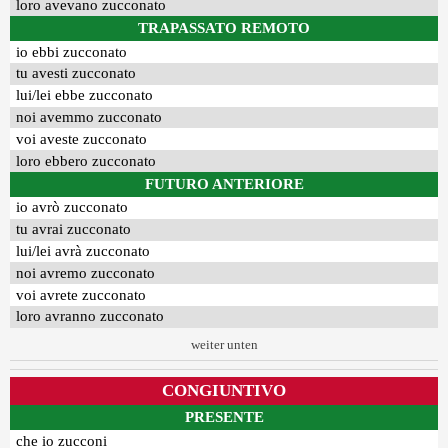
loro avevano zucconato
TRAPASSATO REMOTO
io ebbi zucconato
tu avesti zucconato
lui/lei ebbe zucconato
noi avemmo zucconato
voi aveste zucconato
loro ebbero zucconato
FUTURO ANTERIORE
io avrò zucconato
tu avrai zucconato
lui/lei avrà zucconato
noi avremo zucconato
voi avrete zucconato
loro avranno zucconato
weiter unten
CONGIUNTIVO
PRESENTE
che io zucconi