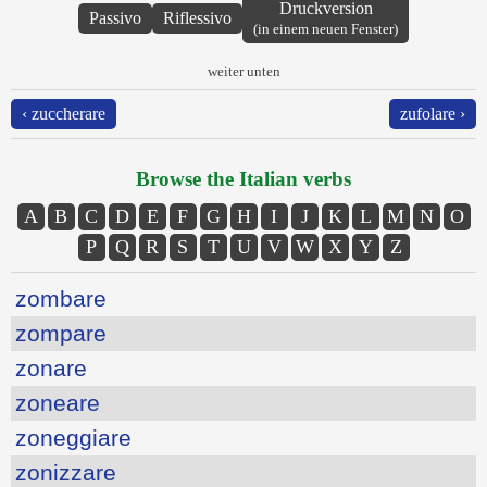
Druckversion
Passivo
Riflessivo
(in einem neuen Fenster)
weiter unten
‹ zuccherare
zufolare ›
Browse the Italian verbs
A
B
C
D
E
F
G
H
I
J
K
L
M
N
O
P
Q
R
S
T
U
V
W
X
Y
Z
zombare
zompare
zonare
zoneare
zoneggiare
zonizzare