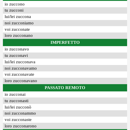
io zuccono
tu zucconi
lui/lei zuccona
noi zucconiamo
voi zucconate
loro zucconano
IMPERFETTO
io zucconavo
tu zucconavi
lui/lei zucconava
noi zucconavamo
voi zucconavate
loro zucconavano
PASSATO REMOTO
io zucconai
tu zucconasti
lui/lei zucconò
noi zucconammo
voi zucconaste
loro zucconarono