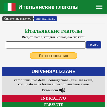
Итальянские глаголы
Спряжение глаголов
›
universalizzare
Итальянские глаголы
Введите глагол, который необходимо спрягать:
Пожертвование
UNIVERSALIZZARE
verbo transitivo della I coniugazione (ausiliare avere)
coniugato nella forma attiva con ausiliare avere
Pronuncia
INDICATIVO
PRESENTE