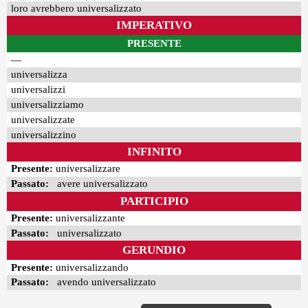
loro avrebbero universalizzato
IMPERATIVO
PRESENTE
—
universalizza
universalizzi
universalizziamo
universalizzate
universalizzino
INFINITO
Presente:
universalizzare
Passato:
avere universalizzato
PARTICIPIO
Presente:
universalizzante
Passato:
universalizzato
GERUNDIO
Presente:
universalizzando
Passato:
avendo universalizzato