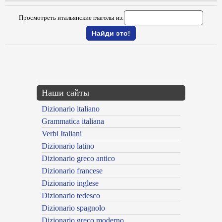
Просмотреть итальянские глаголы из:
{{ID:UNIVERSALIZZARE100}}
---CACHE---
Наши сайты
Dizionario italiano
Grammatica italiana
Verbi Italiani
Dizionario latino
Dizionario greco antico
Dizionario francese
Dizionario inglese
Dizionario tedesco
Dizionario spagnolo
Dizionario greco moderno