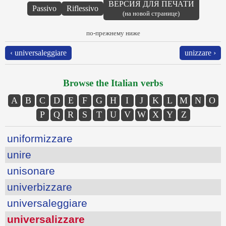
ВЕРСИЯ ДЛЯ ПЕЧАТИ
Passivo
Riflessivo
(на новой странице)
по-прежнему ниже
‹ universaleggiare
unizzare ›
Browse the Italian verbs
A
B
C
D
E
F
G
H
I
J
K
L
M
N
O
P
Q
R
S
T
U
V
W
X
Y
Z
uniformizzare
unire
unisonare
univerbizzare
universaleggiare
universalizzare