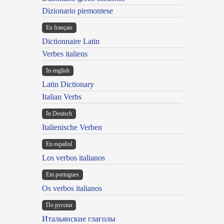
Dizionario piemontese
En français
Dictionnaire Latin
Verbes italiens
In english
Latin Dictionary
Italian Verbs
In Deutsch
Italienische Verben
En español
Los verbos italianos
Em portugues
Os verbos italianos
По русски
Итальянские глаголы