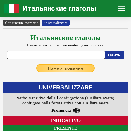
Итальянские глаголы
Спряжение глаголов
›
universalizzare
Итальянские глаголы
Введите глагол, который необходимо спрягать:
Пожертвование
UNIVERSALIZZARE
verbo transitivo della I coniugazione (ausiliare avere)
coniugato nella forma attiva con ausiliare avere
Pronuncia
INDICATIVO
PRESENTE