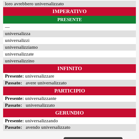
loro avrebbero universalizzato
IMPERATIVO
PRESENTE
—
universalizza
universalizzi
universalizziamo
universalizzate
universalizzino
INFINITO
Presente:
universalizzare
Passato:
avere universalizzato
PARTICIPIO
Presente:
universalizzante
Passato:
universalizzato
GERUNDIO
Presente:
universalizzando
Passato:
avendo universalizzato