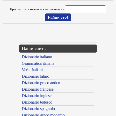
Просмотреть итальянские глаголы из:
{{ID:UNIVERSALIZZARE100}}
---CACHE---
Наши сайты
Dizionario italiano
Grammatica italiana
Verbi Italiani
Dizionario latino
Dizionario greco antico
Dizionario francese
Dizionario inglese
Dizionario tedesco
Dizionario spagnolo
Dizionario greco moderno