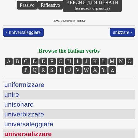
ВЕРСИЯ ДЛЯ ПЕЧАТИ
Passivo
Riflessivo
(на новой странице)
по-прежнему ниже
‹ universaleggiare
unizzare ›
Browse the Italian verbs
A
B
C
D
E
F
G
H
I
J
K
L
M
N
O
P
Q
R
S
T
U
V
W
X
Y
Z
uniformizzare
unire
unisonare
univerbizzare
universaleggiare
universalizzare