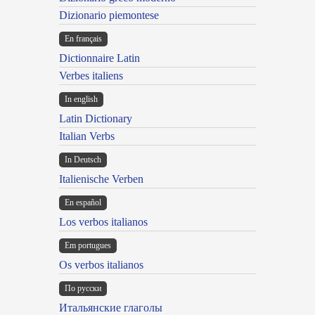
Dizionario piemontese
En français
Dictionnaire Latin
Verbes italiens
In english
Latin Dictionary
Italian Verbs
In Deutsch
Italienische Verben
En español
Los verbos italianos
Em portugues
Os verbos italianos
По русски
Итальянские глаголы