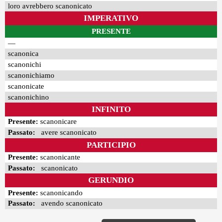
loro avrebbero scanonicato
IMPERATIVO
PRESENTE
—
scanonica
scanonichi
scanonichiamo
scanonicate
scanonichino
INFINITO
Presente:
scanonicare
Passato:
avere scanonicato
PARTICIPIO
Presente:
scanonicante
Passato:
scanonicato
GERUNDIO
Presente:
scanonicando
Passato:
avendo scanonicato