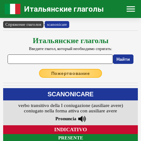
Итальянские глаголы
Спряжение глаголов
›
scanonicare
Итальянские глаголы
Введите глагол, который необходимо спрягать:
Пожертвование
SCANONICARE
verbo transitivo della I coniugazione (ausiliare avere)
coniugato nella forma attiva con ausiliare avere
Pronuncia
INDICATIVO
PRESENTE