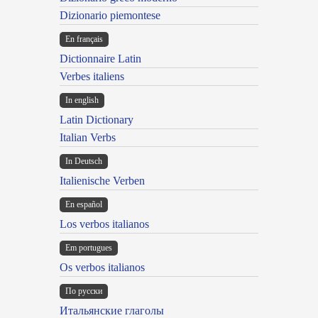
Dizionario piemontese
En français
Dictionnaire Latin
Verbes italiens
In english
Latin Dictionary
Italian Verbs
In Deutsch
Italienische Verben
En español
Los verbos italianos
Em portugues
Os verbos italianos
По русски
Итальянские глаголы