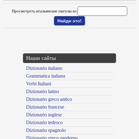
Просмотреть итальянские глаголы из:
{{ID:SCANONICARE100}}
---CACHE---
Наши сайты
Dizionario italiano
Grammatica italiana
Verbi Italiani
Dizionario latino
Dizionario greco antico
Dizionario francese
Dizionario inglese
Dizionario tedesco
Dizionario spagnolo
Dizionario greco moderno