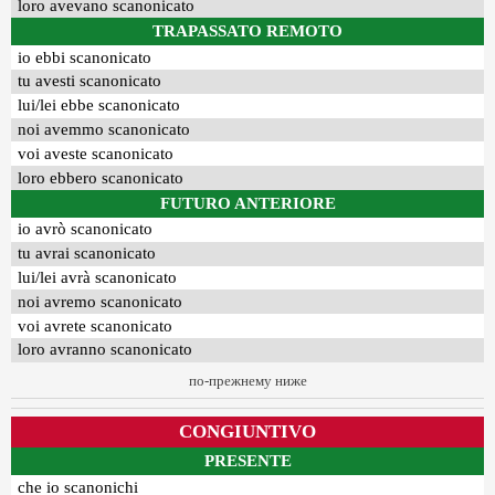
loro avevano scanonicato
TRAPASSATO REMOTO
io ebbi scanonicato
tu avesti scanonicato
lui/lei ebbe scanonicato
noi avemmo scanonicato
voi aveste scanonicato
loro ebbero scanonicato
FUTURO ANTERIORE
io avrò scanonicato
tu avrai scanonicato
lui/lei avrà scanonicato
noi avremo scanonicato
voi avrete scanonicato
loro avranno scanonicato
по-прежнему ниже
CONGIUNTIVO
PRESENTE
che io scanonichi