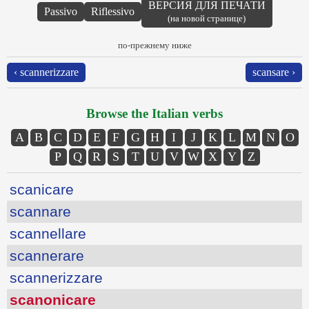
ВЕРСИЯ ДЛЯ ПЕЧАТИ
Passivo
Riflessivo
(на новой странице)
по-прежнему ниже
‹ scannerizzare
scansare ›
Browse the Italian verbs
A
B
C
D
E
F
G
H
I
J
K
L
M
N
O
P
Q
R
S
T
U
V
W
X
Y
Z
scanicare
scannare
scannellare
scannerare
scannerizzare
scanonicare