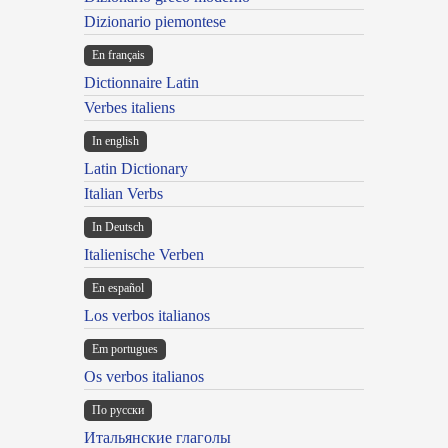
Dizionario piemontese
En français
Dictionnaire Latin
Verbes italiens
In english
Latin Dictionary
Italian Verbs
In Deutsch
Italienische Verben
En español
Los verbos italianos
Em portugues
Os verbos italianos
По русски
Итальянские глаголы