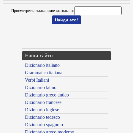
Просмотреть итальянские глаголы из:
{{ID:SCORPACCIARE100}}
---CACHE---
Наши сайты
Dizionario italiano
Grammatica italiana
Verbi Italiani
Dizionario latino
Dizionario greco antico
Dizionario francese
Dizionario inglese
Dizionario tedesco
Dizionario spagnolo
Dizionario greco moderno