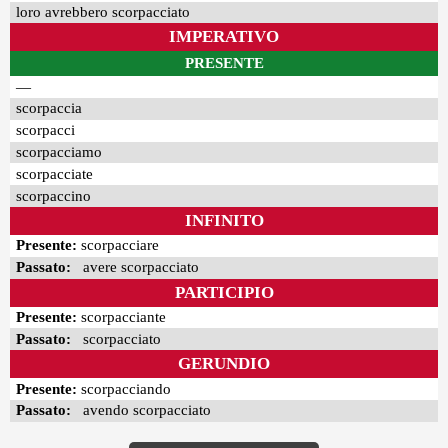
loro avrebbero scorpacciato
IMPERATIVO
PRESENTE
—
scorpaccia
scorpacci
scorpacciamo
scorpacciate
scorpaccino
INFINITO
Presente:
scorpacciare
Passato:
avere scorpacciato
PARTICIPIO
Presente:
scorpacciante
Passato:
scorpacciato
GERUNDIO
Presente:
scorpacciando
Passato:
avendo scorpacciato