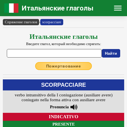
Итальянские глаголы
Спряжение глаголов
›
scorpacciare
Итальянские глаголы
Введите глагол, который необходимо спрягать:
Пожертвование
SCORPACCIARE
verbo intransitivo della I coniugazione (ausiliare avere)
coniugato nella forma attiva con ausiliare avere
Pronuncia
INDICATIVO
PRESENTE