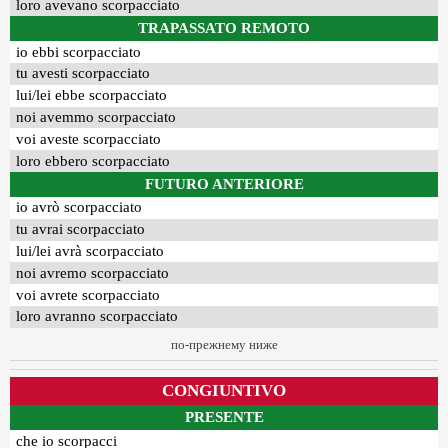
loro avevano scorpacciato
TRAPASSATO REMOTO
io ebbi scorpacciato
tu avesti scorpacciato
lui/lei ebbe scorpacciato
noi avemmo scorpacciato
voi aveste scorpacciato
loro ebbero scorpacciato
FUTURO ANTERIORE
io avrò scorpacciato
tu avrai scorpacciato
lui/lei avrà scorpacciato
noi avremo scorpacciato
voi avrete scorpacciato
loro avranno scorpacciato
по-прежнему ниже
CONGIUNTIVO
PRESENTE
che io scorpacci