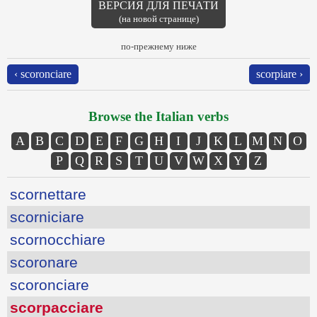
ВЕРСИЯ ДЛЯ ПЕЧАТИ
(на новой странице)
по-прежнему ниже
‹ scoronciare
scorpiare ›
Browse the Italian verbs
A
B
C
D
E
F
G
H
I
J
K
L
M
N
O
P
Q
R
S
T
U
V
W
X
Y
Z
scornettare
scorniciare
scornocchiare
scoronare
scoronciare
scorpacciare