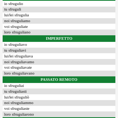
io sfrugulio
tu sfruguli
lui/lei sfrugulia
noi sfruguliamo
voi sfruguliate
loro sfruguliano
IMPERFETTO
io sfruguliavo
tu sfruguliavi
lui/lei sfruguliava
noi sfruguliavamo
voi sfruguliavate
loro sfruguliavano
PASSATO REMOTO
io sfruguliai
tu sfruguliasti
lui/lei sfruguliò
noi sfruguliammo
voi sfruguliaste
loro sfruguliarono