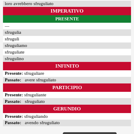
loro avrebbero sfruguliato
IMPERATIVO
PRESENTE
—
sfrugulia
sfruguli
sfruguliamo
sfruguliate
sfrugulino
INFINITO
Presente:
sfruguliare
Passato:
avere sfruguliato
PARTICIPIO
Presente:
sfruguliante
Passato:
sfruguliato
GERUNDIO
Presente:
sfruguliando
Passato:
avendo sfruguliato