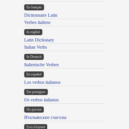
En français
Dictionnaire Latin
Verbes italiens
In english
Latin Dictionary
Italian Verbs
In Deutsch
Italienische Verben
En español
Los verbos italianos
Em portugues
Os verbos italianos
По русски
Итальянские глаголы
Στα ελληνικά