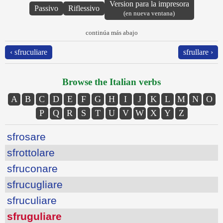
Version para la impresora
Passivo
Riflessivo
(en nueva ventana)
continúa más abajo
‹ sfruculiare
sfrullare ›
Browse the Italian verbs
A
B
C
D
E
F
G
H
I
J
K
L
M
N
O
P
Q
R
S
T
U
V
W
X
Y
Z
sfrosare
sfrottolare
sfruconare
sfrucugliare
sfruculiare
sfruguliare