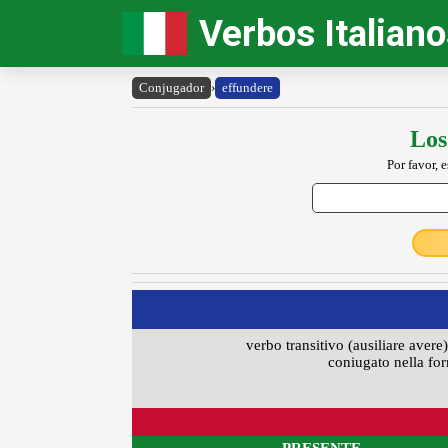
Verbos Italian
Conjugador
›
effundere
Los
Por favor, 
verbo transitivo (ausiliare avere)
coniugato nella for