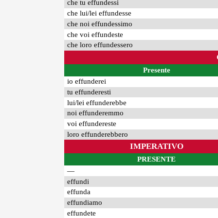
che tu effundessi
che lui/lei effundesse
che noi effundessimo
che voi effundeste
che loro effundessero
Presente
io effunderei
tu effunderesti
lui/lei effunderebbe
noi effunderemmo
voi effundereste
loro effunderebbero
IMPERATIVO
PRESENTE
—
effundi
effunda
effundiamo
effundete