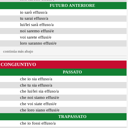
FUTURO ANTERIORE
io sarò effuso/a
tu sarai effuso/a
lui/lei sarà effuso/a
noi saremo effusi/e
voi sarete effusi/e
loro saranno effusi/e
continúa más abajo
CONGIUNTIVO
PASSATO
che io sia effuso/a
che tu sia effuso/a
che lui/lei sia effuso/a
che noi siamo effusi/e
che voi siate effusi/e
che loro siano effusi/e
TRAPASSATO
che io fossi effuso/a