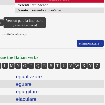
Presente:
effundendo
Passato:
essendo effuso/a/i/e
Version para la impresora
o
(en nueva ventana)
continúa más abajo
egemonizzare ›
se the Italian verbs
L
M
N
O
P
Q
R
S
T
U
V
W
X
Y
Z
egualizzare
eguare
egurgitare
eiaculare