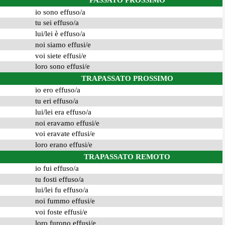
PASSATO PROSSIMO
io sono effuso/a
tu sei effuso/a
lui/lei è effuso/a
noi siamo effusi/e
voi siete effusi/e
loro sono effusi/e
TRAPASSATO PROSSIMO
io ero effuso/a
tu eri effuso/a
lui/lei era effuso/a
noi eravamo effusi/e
voi eravate effusi/e
loro erano effusi/e
TRAPASSATO REMOTO
io fui effuso/a
tu fosti effuso/a
lui/lei fu effuso/a
noi fummo effusi/e
voi foste effusi/e
loro furono effusi/e