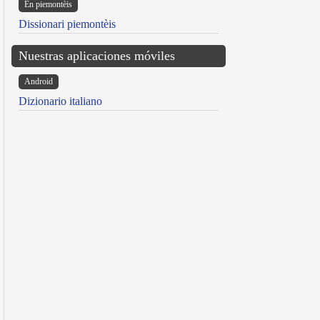
Ën piemontèis
Dissionari piemontèis
Nuestras aplicaciones móviles
Android
Dizionario italiano