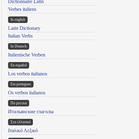
Dictionnaire Latin
Verbes italiens
In english
Latin Dictionary
Italian Verbs
In Deutsch
Italienische Verben
En español
Los verbos italianos
Em portugues
Os verbos italianos
По русски
Итальянские глаголы
Στα ελληνικά
Ιταλικό Λεξικό