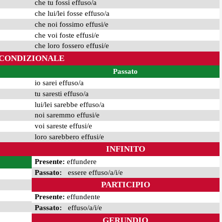
che tu fossi effuso/a
che lui/lei fosse effuso/a
che noi fossimo effusi/e
che voi foste effusi/e
che loro fossero effusi/e
CONDIZIONALE
Passato
io sarei effuso/a
tu saresti effuso/a
lui/lei sarebbe effuso/a
noi saremmo effusi/e
voi sareste effusi/e
loro sarebbero effusi/e
INFINITO
Presente:
effundere
Passato:
essere effuso/a/i/e
PARTICIPIO
Presente:
effundente
Passato:
effuso/a/i/e
GERUNDIO