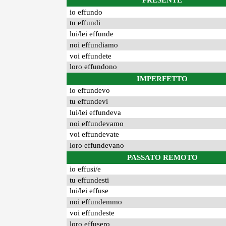
PRESENTE
io effundo
tu effundi
lui/lei effunde
noi effundiamo
voi effundete
loro effundono
IMPERFETTO
io effundevo
tu effundevi
lui/lei effundeva
noi effundevamo
voi effundevate
loro effundevano
PASSATO REMOTO
io effusi/e
tu effundesti
lui/lei effuse
noi effundemmo
voi effundeste
loro effusero