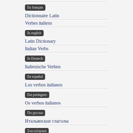
En français
Dictionnaire Latin
Verbes italiens
In english
Latin Dictionary
Italian Verbs
In Deutsch
Italienische Verben
En español
Los verbos italianos
Em portugues
Os verbos italianos
По русски
Итальянские глаголы
Στα ελληνικά