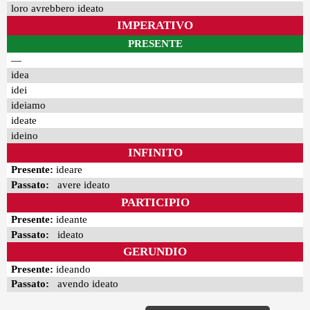
loro avrebbero ideato
IMPERATIVO
PRESENTE
—
idea
idei
ideiamo
ideate
ideino
INFINITO
Presente:
ideare
Passato:
avere ideato
PARTICIPIO
Presente:
ideante
Passato:
ideato
GERUNDIO
Presente:
ideando
Passato:
avendo ideato