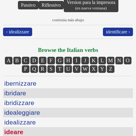
Version para la impresora
Passivo
Riflessivo
(en nueva ventana)
continúa más abajo
‹ idealizzare
identificare ›
Browse the Italian verbs
A
B
C
D
E
F
G
H
I
J
K
L
M
N
O
P
Q
R
S
T
U
V
W
X
Y
Z
ibernizzare
ibridare
ibridizzare
idealeggiare
idealizzare
ideare