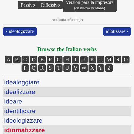
Version para la impresora
Passivo
Riflessivo
(en nueva ventana)
continúa más abajo
‹ ideologizzare
idiotizzare ›
Browse the Italian verbs
A
B
C
D
E
F
G
H
I
J
K
L
M
N
O
P
Q
R
S
T
U
V
W
X
Y
Z
idealeggiare
idealizzare
ideare
identificare
ideologizzare
idiomatizzare