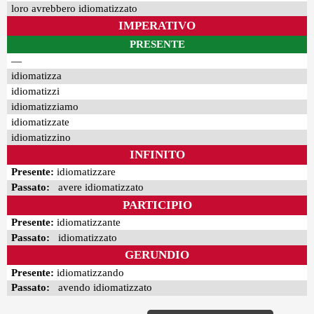
loro avrebbero idiomatizzato
IMPERATIVO
PRESENTE
—
idiomatizza
idiomatizzi
idiomatizziamo
idiomatizzate
idiomatizzino
INFINITO
Presente:
idiomatizzare
Passato:
avere idiomatizzato
PARTICIPIO
Presente:
idiomatizzante
Passato:
idiomatizzato
GERUNDIO
Presente:
idiomatizzando
Passato:
avendo idiomatizzato