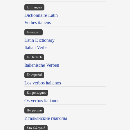
En français
Dictionnaire Latin
Verbes italiens
In english
Latin Dictionary
Italian Verbs
In Deutsch
Italienische Verben
En español
Los verbos italianos
Em portugues
Os verbos italianos
По русски
Итальянские глаголы
Στα ελληνικά