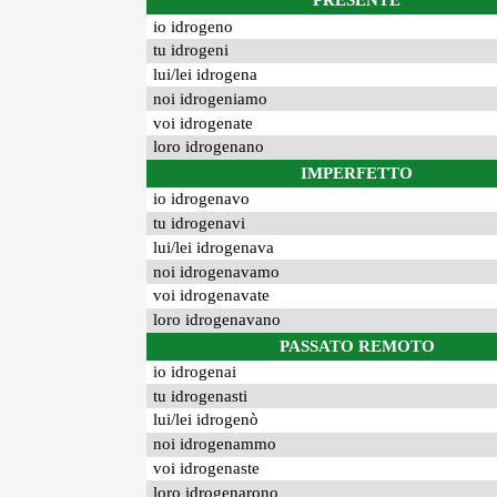
PRESENTE
io idrogeno
tu idrogeni
lui/lei idrogena
noi idrogeniamo
voi idrogenate
loro idrogenano
IMPERFETTO
io idrogenavo
tu idrogenavi
lui/lei idrogenava
noi idrogenavamo
voi idrogenavate
loro idrogenavano
PASSATO REMOTO
io idrogenai
tu idrogenasti
lui/lei idrogenò
noi idrogenammo
voi idrogenaste
loro idrogenarono