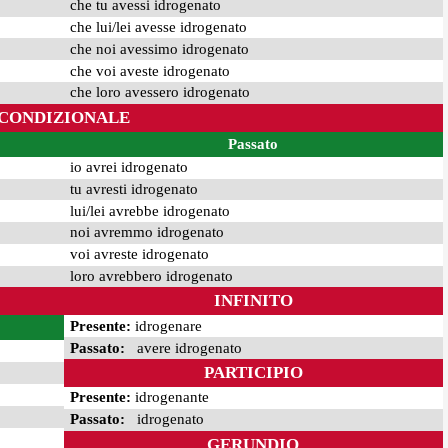
che tu avessi idrogenato
che lui/lei avesse idrogenato
che noi avessimo idrogenato
che voi aveste idrogenato
che loro avessero idrogenato
CONDIZIONALE
Passato
io avrei idrogenato
tu avresti idrogenato
lui/lei avrebbe idrogenato
noi avremmo idrogenato
voi avreste idrogenato
loro avrebbero idrogenato
INFINITO
Presente:
idrogenare
Passato:
avere idrogenato
PARTICIPIO
Presente:
idrogenante
Passato:
idrogenato
GERUNDIO