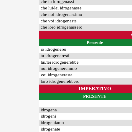
che tu idrogenassi
che lui/lei idrogenasse
che noi idrogenassimo
che voi idrogenaste
che loro idrogenassero
Presente
io idrogenerei
tu idrogeneresti
lui/lei idrogenerebbe
noi idrogeneremmo
voi idrogenereste
loro idrogenerebbero
IMPERATIVO
PRESENTE
—
idrogena
idrogeni
idrogeniamo
idrogenate