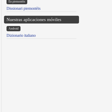
Ën piemontèis
Dissionari piemontèis
Nuestras aplicaciones móviles
Android
Dizionario italiano