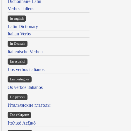
Dictionnaire Latin
Verbes italiens
In english
Latin Dictionary
Italian Verbs
In Deutsch
Italienische Verben
En español
Los verbos italianos
Em portugues
Os verbos italianos
По русски
Итальянские глаголы
Στα ελληνικά
Ιταλικό Λεξικό