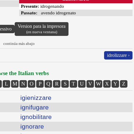
Presente:
idrogenando
Passato:
avendo idrogenato
Version para la impresora
lessivo
(en nueva ventana)
continúa más abajo
idrolizzare ›
se the Italian verbs
L
M
N
O
P
Q
R
S
T
U
V
W
X
Y
Z
igienizzare
ignifugare
ignobilitare
ignorare