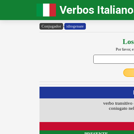
Verbos Italian
Conjugador
›
idrogenare
Los
Por favor, 
verbo transitivo 
coniugato nel