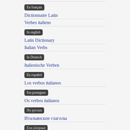
En français
Dictionnaire Latin
Verbes italiens
In english
Latin Dictionary
Italian Verbs
In Deutsch
Italienische Verben
En español
Los verbos italianos
Em portugues
Os verbos italianos
По русски
Итальянские глаголы
Στα ελληνικά