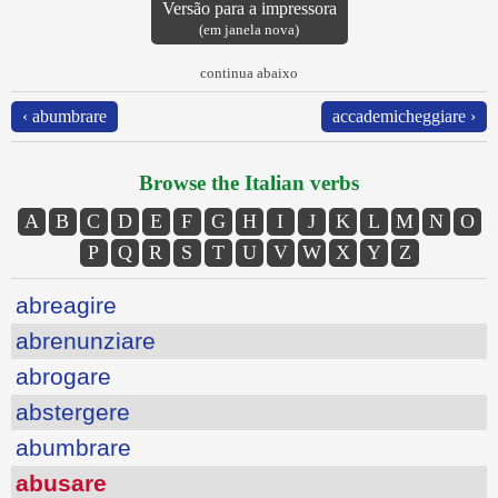
Versão para a impressora
(em janela nova)
continua abaixo
‹ abumbrare
accademicheggiare ›
Browse the Italian verbs
A
B
C
D
E
F
G
H
I
J
K
L
M
N
O
P
Q
R
S
T
U
V
W
X
Y
Z
abreagire
abrenunziare
abrogare
abstergere
abumbrare
abusare