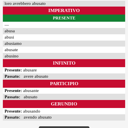
loro avrebbero abusato
IMPERATIVO
PRESENTE
—
abusa
abusi
abusiamo
abusate
abusino
INFINITO
Presente:
abusare
Passato:
avere abusato
PARTICIPIO
Presente:
abusante
Passato:
abusato
GERUNDIO
Presente:
abusando
Passato:
avendo abusato