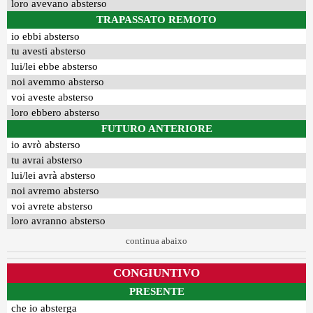
loro avevano absterso
TRAPASSATO REMOTO
io ebbi absterso
tu avesti absterso
lui/lei ebbe absterso
noi avemmo absterso
voi aveste absterso
loro ebbero absterso
FUTURO ANTERIORE
io avrò absterso
tu avrai absterso
lui/lei avrà absterso
noi avremo absterso
voi avrete absterso
loro avranno absterso
continua abaixo
CONGIUNTIVO
PRESENTE
che io absterga