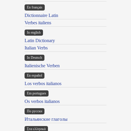
En français
Dictionnaire Latin
Verbes italiens
In english
Latin Dictionary
Italian Verbs
In Deutsch
Italienische Verben
En español
Los verbos italianos
Em portugues
Os verbos italianos
По русски
Итальянские глаголы
Στα ελληνικά