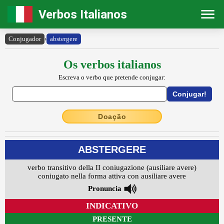
Verbos Italianos
Conjugador
›
abstergere
Os verbos italianos
Escreva o verbo que pretende conjugar:
Doação
ABSTERGERE
verbo transitivo della II coniugazione (ausiliare avere)
coniugato nella forma attiva con ausiliare avere
Pronuncia
INDICATIVO
PRESENTE