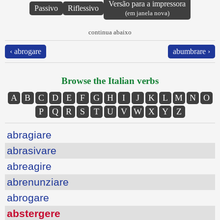
Versão para a impressora
Passivo
Riflessivo
(em janela nova)
continua abaixo
‹ abrogare
abumbrare ›
Browse the Italian verbs
A
B
C
D
E
F
G
H
I
J
K
L
M
N
O
P
Q
R
S
T
U
V
W
X
Y
Z
abragiare
abrasivare
abreagire
abrenunziare
abrogare
abstergere