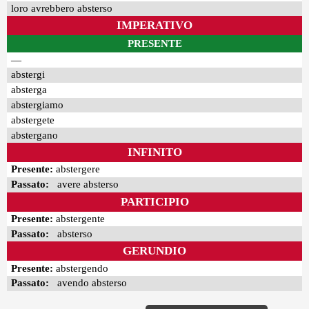
loro avrebbero absterso
IMPERATIVO
PRESENTE
—
abstergi
absterga
abstergiamo
abstergete
abstergano
INFINITO
Presente:
abstergere
Passato:
avere absterso
PARTICIPIO
Presente:
abstergente
Passato:
absterso
GERUNDIO
Presente:
abstergendo
Passato:
avendo absterso