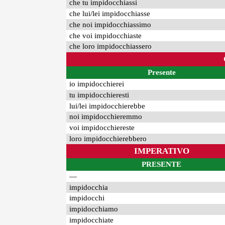
che tu impidocchiassi
che lui/lei impidocchiasse
che noi impidocchiassimo
che voi impidocchiaste
che loro impidocchiassero
Presente
io impidocchierei
tu impidocchieresti
lui/lei impidocchierebbe
noi impidocchieremmo
voi impidocchiereste
loro impidocchierebbero
IMPERATIVO
PRESENTE
—
impidocchia
impidocchi
impidocchiamo
impidocchiate