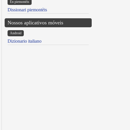
Ën piemontèis
Dissionari piemontèis
Nossos aplicativos móveis
Android
Dizionario italiano