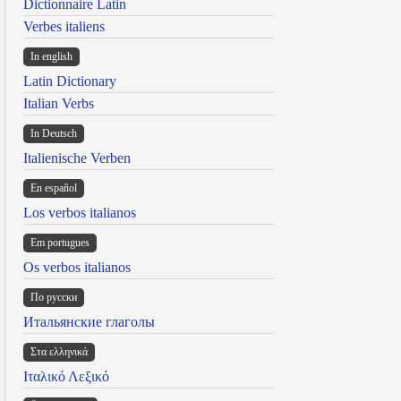
Dictionnaire Latin
Verbes italiens
In english
Latin Dictionary
Italian Verbs
In Deutsch
Italienische Verben
En español
Los verbos italianos
Em portugues
Os verbos italianos
По русски
Итальянские глаголы
Στα ελληνικά
Ιταλικό Λεξικό