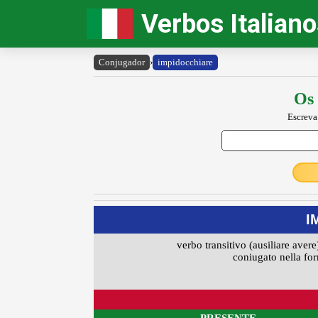
Verbos Italian
Conjugador
›
impidocchiare
Os 
Escreva
I
verbo transitivo (ausiliare avere
coniugato nella for