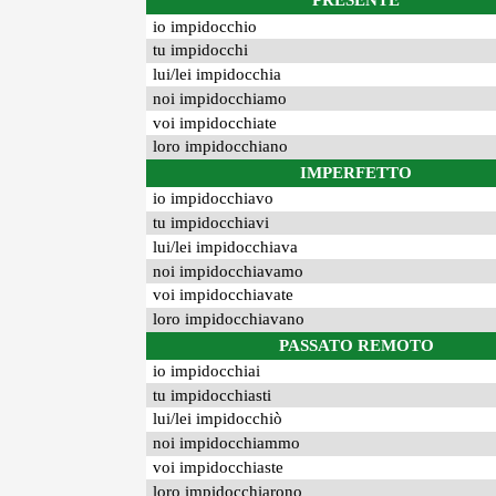
PRESENTE
io impidocchio
tu impidocchi
lui/lei impidocchia
noi impidocchiamo
voi impidocchiate
loro impidocchiano
IMPERFETTO
io impidocchiavo
tu impidocchiavi
lui/lei impidocchiava
noi impidocchiavamo
voi impidocchiavate
loro impidocchiavano
PASSATO REMOTO
io impidocchiai
tu impidocchiasti
lui/lei impidocchiò
noi impidocchiammo
voi impidocchiaste
loro impidocchiarono