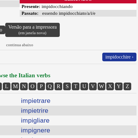
Presente:
impidocchiando
Passato:
essendo impidocchiato/a/i/e
Versão para a impressora
vo
(em janela nova)
continua abaixo
impidocchire ›
se the Italian verbs
L
M
N
O
P
Q
R
S
T
U
V
W
X
Y
Z
impietrare
impietrire
impigliare
impignere