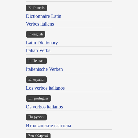
En français
Dictionnaire Latin
Verbes italiens
In english
Latin Dictionary
Italian Verbs
In Deutsch
Italienische Verben
En español
Los verbos italianos
Em portugues
Os verbos italianos
По русски
Итальянские глаголы
Στα ελληνικά