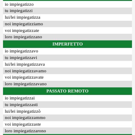
io impiegatizzo
tu impiegatizzi
lui/lei impiegatizza
noi impiegatizziamo
voi impiegatizzate
loro impiegatizzano
IMPERFETTO
io impiegatizzavo
tu impiegatizzavi
lui/lei impiegatizzava
noi impiegatizzavamo
voi impiegatizzavate
loro impiegatizzavano
PASSATO REMOTO
io impiegatizzai
tu impiegatizzasti
lui/lei impiegatizzò
noi impiegatizzammo
voi impiegatizzaste
loro impiegatizzarono