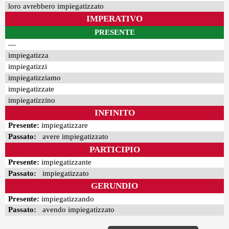
loro avrebbero impiegatizzato
IMPERATIVO
PRESENTE
—
impiegatizza
impiegatizzi
impiegatizziamo
impiegatizzate
impiegatizzino
INFINITO
Presente:
impiegatizzare
Passato:
avere impiegatizzato
PARTICIPIO
Presente:
impiegatizzante
Passato:
impiegatizzato
GERUNDIO
Presente:
impiegatizzando
Passato:
avendo impiegatizzato