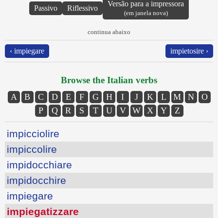
Versão para a impressora
Passivo
Riflessivo
(em janela nova)
continua abaixo
‹ impiegare
impietosire ›
Browse the Italian verbs
A
B
C
D
E
F
G
H
I
J
K
L
M
N
O
P
Q
R
S
T
U
V
W
X
Y
Z
impicciolire
impiccolire
impidocchiare
impidocchire
impiegare
impiegatizzare