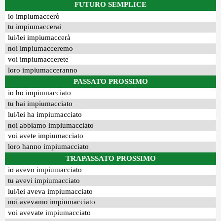
FUTURO SEMPLICE
io impiumaccerò
tu impiumaccerai
lui/lei impiumaccerà
noi impiumacceremo
voi impiumaccerete
loro impiumacceranno
PASSATO PROSSIMO
io ho impiumacciato
tu hai impiumacciato
lui/lei ha impiumacciato
noi abbiamo impiumacciato
voi avete impiumacciato
loro hanno impiumacciato
TRAPASSATO PROSSIMO
io avevo impiumacciato
tu avevi impiumacciato
lui/lei aveva impiumacciato
noi avevamo impiumacciato
voi avevate impiumacciato