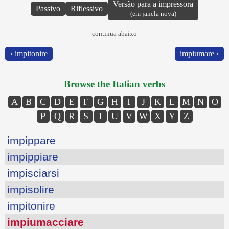
Versão para a impressora
Passivo
Riflessivo
(em janela nova)
continua abaixo
‹ impitonire
impiumare ›
Browse the Italian verbs
A
B
C
D
E
F
G
H
I
J
K
L
M
N
O
P
Q
R
S
T
U
V
W
X
Y
Z
impippare
impippiare
impisciarsi
impisolire
impitonire
impiumacciare