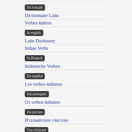
En français
Dictionnaire Latin
Verbes italiens
In english
Latin Dictionary
Italian Verbs
In Deutsch
Italienische Verben
En español
Los verbos italianos
Em portugues
Os verbos italianos
По русски
Итальянские глаголы
Στα ελληνικά