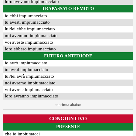
loro avevano impiumacciato
TRAPASSATO REMOTO
io ebbi impiumacciato
tu avesti impiumacciato
lui/lei ebbe impiumacciato
noi avemmo impiumacciato
voi aveste impiumacciato
loro ebbero impiumacciato
FUTURO ANTERIORE
io avrò impiumacciato
tu avrai impiumacciato
lui/lei avrà impiumacciato
noi avremo impiumacciato
voi avrete impiumacciato
loro avranno impiumacciato
continua abaixo
CONGIUNTIVO
PRESENTE
che io impiumacci