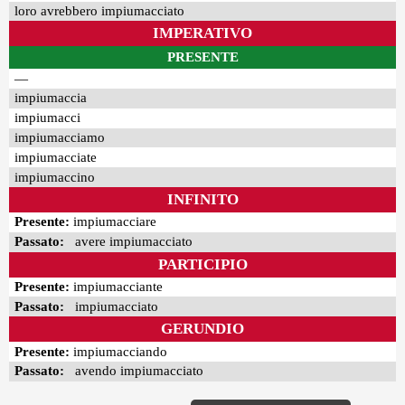
loro avrebbero impiumacciato
IMPERATIVO
PRESENTE
—
impiumaccia
impiumacci
impiumacciamo
impiumacciate
impiumaccino
INFINITO
Presente:
impiumacciare
Passato:
avere impiumacciato
PARTICIPIO
Presente:
impiumacciante
Passato:
impiumacciato
GERUNDIO
Presente:
impiumacciando
Passato:
avendo impiumacciato