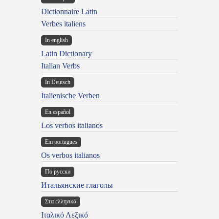
Dictionnaire Latin
Verbes italiens
In english
Latin Dictionary
Italian Verbs
In Deutsch
Italienische Verben
En español
Los verbos italianos
Em portugues
Os verbos italianos
По русски
Итальянские глаголы
Στα ελληνικά
Ιταλικό Λεξικό