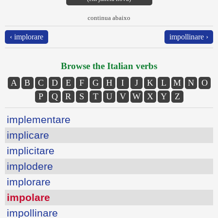
continua abaixo
‹ implorare
impollinare ›
Browse the Italian verbs
A
B
C
D
E
F
G
H
I
J
K
L
M
N
O
P
Q
R
S
T
U
V
W
X
Y
Z
implementare
implicare
implicitare
implodere
implorare
impolare
impollinare