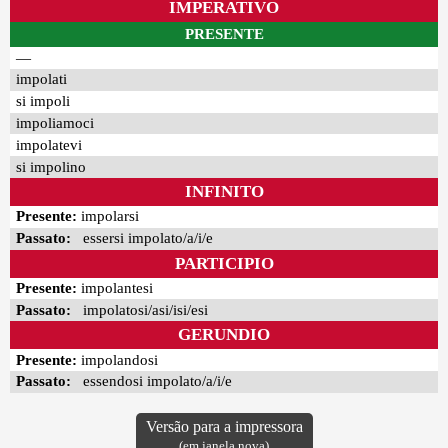
IMPERATIVO
PRESENTE
—
impolati
si impoli
impoliamoci
impolatevi
si impolino
INFINITO
Presente:
impolarsi
Passato:
essersi impolato/a/i/e
PARTICIPIO
Presente:
impolantesi
Passato:
impolatosi/asi/isi/esi
GERUNDIO
Presente:
impolandosi
Passato:
essendosi impolato/a/i/e
Versão para a impressora
(em janela nova)