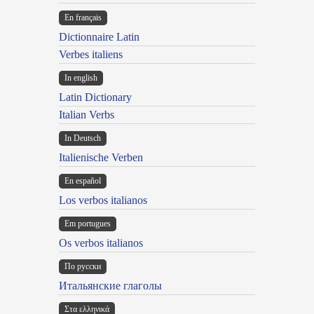
En français
Dictionnaire Latin
Verbes italiens
In english
Latin Dictionary
Italian Verbs
In Deutsch
Italienische Verben
En español
Los verbos italianos
Em portugues
Os verbos italianos
По русски
Итальянские глаголы
Στα ελληνικά