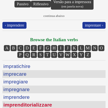
Versão para a impressora
Passivo
Riflessivo
(em janela nova)
continua abaixo
‹ imprendere
imprentare ›
Browse the Italian verbs
A
B
C
D
E
F
G
H
I
J
K
L
M
N
O
P
Q
R
S
T
U
V
W
X
Y
Z
impratichire
imprecare
impregiare
impregnare
imprendere
imprenditorializzare