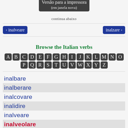
Versão para a impressora
(em janela nova)
continua abaixo
‹ inalveare
inalzare ›
Browse the Italian verbs
A
B
C
D
E
F
G
H
I
J
K
L
M
N
O
P
Q
R
S
T
U
V
W
X
Y
Z
inalbare
inalberare
inalcovare
inalidire
inalveare
inalveolare