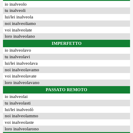
io inalveolo
tu inalveoli
lui/lei inalveola
noi inalveoliamo
voi inalveolate
loro inalveolano
IMPERFETTO
io inalveolavo
tu inalveolavi
lui/lei inalveolava
noi inalveolavamo
voi inalveolavate
loro inalveolavano
PASSATO REMOTO
io inalveolai
tu inalveolasti
lui/lei inalveolò
noi inalveolammo
voi inalveolaste
loro inalveolarono