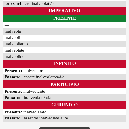
loro sarebbero inalveolati/e
IMPERATIVO
PRESENTE
—
inalveola
inalveoli
inalveoliamo
inalveolate
inalveolino
INFINITO
Presente:
inalveolare
Passato:
essere inalveolato/a/i/e
PARTICIPIO
Presente:
inalveolante
Passato:
inalveolato/a/i/e
GERUNDIO
Presente:
inalveolando
Passato:
essendo inalveolato/a/i/e