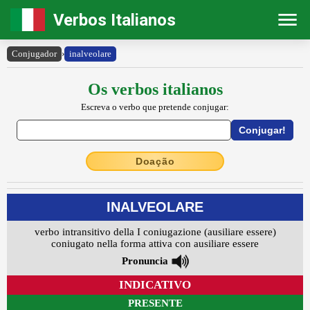
Verbos Italianos
Conjugador
›
inalveolare
Os verbos italianos
Escreva o verbo que pretende conjugar:
Doação
INALVEOLARE
verbo intransitivo della I coniugazione (ausiliare essere)
coniugato nella forma attiva con ausiliare essere
Pronuncia
INDICATIVO
PRESENTE