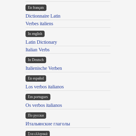
En français
Dictionnaire Latin
Verbes italiens
In english
Latin Dictionary
Italian Verbs
In Deutsch
Italienische Verben
En español
Los verbos italianos
Em portugues
Os verbos italianos
По русски
Итальянские глаголы
Στα ελληνικά