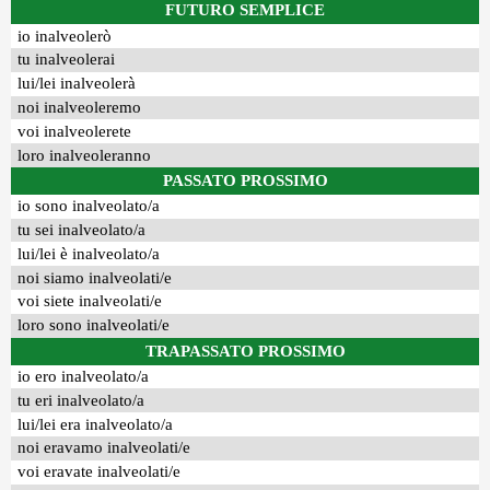
FUTURO SEMPLICE
io inalveolerò
tu inalveolerai
lui/lei inalveolerà
noi inalveoleremo
voi inalveolerete
loro inalveoleranno
PASSATO PROSSIMO
io sono inalveolato/a
tu sei inalveolato/a
lui/lei è inalveolato/a
noi siamo inalveolati/e
voi siete inalveolati/e
loro sono inalveolati/e
TRAPASSATO PROSSIMO
io ero inalveolato/a
tu eri inalveolato/a
lui/lei era inalveolato/a
noi eravamo inalveolati/e
voi eravate inalveolati/e