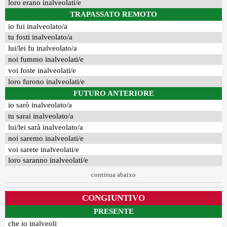
loro erano inalveolati/e
TRAPASSATO REMOTO
io fui inalveolato/a
tu fosti inalveolato/a
lui/lei fu inalveolato/a
noi fummo inalveolati/e
voi foste inalveolati/e
loro furono inalveolati/e
FUTURO ANTERIORE
io sarò inalveolato/a
tu sarai inalveolato/a
lui/lei sarà inalveolato/a
noi saremo inalveolati/e
voi sarete inalveolati/e
loro saranno inalveolati/e
continua abaixo
CONGIUNTIVO
PRESENTE
che io inalveoli