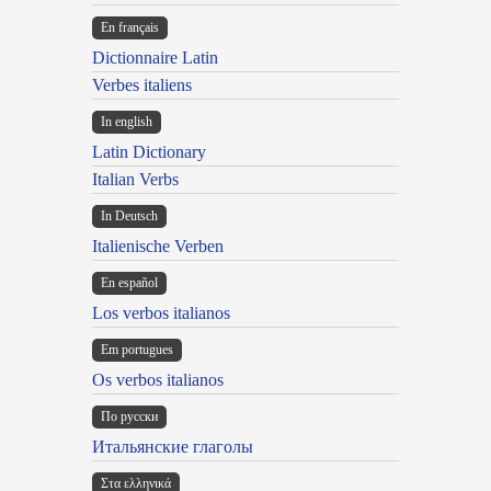
En français
Dictionnaire Latin
Verbes italiens
In english
Latin Dictionary
Italian Verbs
In Deutsch
Italienische Verben
En español
Los verbos italianos
Em portugues
Os verbos italianos
По русски
Итальянские глаголы
Στα ελληνικά