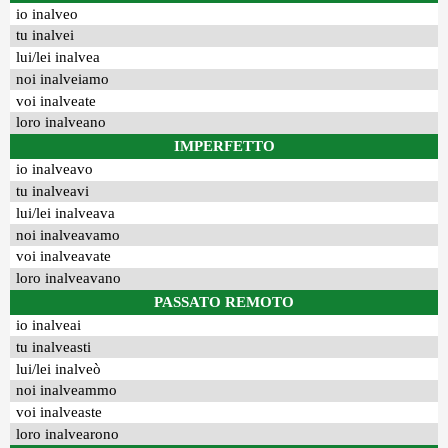
io inalveo
tu inalvei
lui/lei inalvea
noi inalveiamo
voi inalveate
loro inalveano
IMPERFETTO
io inalveavo
tu inalveavi
lui/lei inalveava
noi inalveavamo
voi inalveavate
loro inalveavano
PASSATO REMOTO
io inalveai
tu inalveasti
lui/lei inalveò
noi inalveammo
voi inalveaste
loro inalvearono