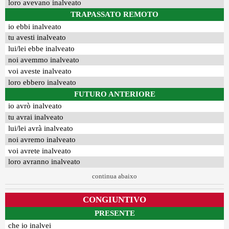
loro avevano inalveato
TRAPASSATO REMOTO
io ebbi inalveato
tu avesti inalveato
lui/lei ebbe inalveato
noi avemmo inalveato
voi aveste inalveato
loro ebbero inalveato
FUTURO ANTERIORE
io avrò inalveato
tu avrai inalveato
lui/lei avrà inalveato
noi avremo inalveato
voi avrete inalveato
loro avranno inalveato
continua abaixo
CONGIUNTIVO
PRESENTE
che io inalvei