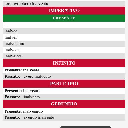
loro avrebbero inalveato
IMPERATIVO
PRESENTE
—
inalvea
inalvei
inalveiamo
inalveate
inalveino
INFINITO
Presente:
inalveare
Passato:
avere inalveato
PARTICIPIO
Presente:
inalveante
Passato:
inalveato
GERUNDIO
Presente:
inalveando
Passato:
avendo inalveato