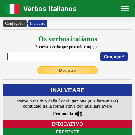
Verbos Italianos
Conjugador
›
inalveare
Os verbos italianos
Escreva o verbo que pretende conjugar:
Doação
INALVEARE
verbo transitivo della I coniugazione (ausiliare avere)
coniugato nella forma attiva con ausiliare avere
Pronuncia
INDICATIVO
PRESENTE