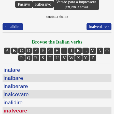
Versão para a impressora
Passivo
Riflessivo
(em janela nova)
continua abaixo
‹ inalidire
inalveolare ›
Browse the Italian verbs
A
B
C
D
E
F
G
H
I
J
K
L
M
N
O
P
Q
R
S
T
U
V
W
X
Y
Z
inalare
inalbare
inalberare
inalcovare
inalidire
inalveare