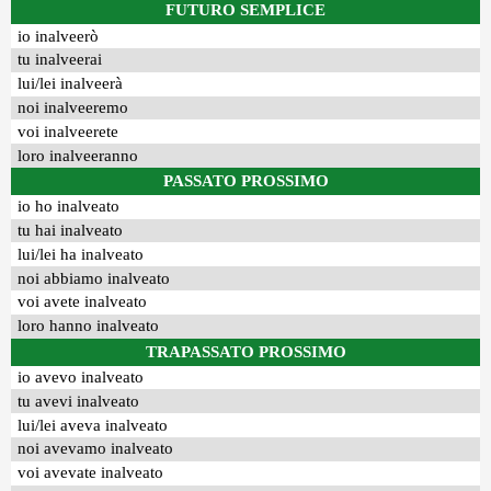
FUTURO SEMPLICE
io inalveerò
tu inalveerai
lui/lei inalveerà
noi inalveeremo
voi inalveerete
loro inalveeranno
PASSATO PROSSIMO
io ho inalveato
tu hai inalveato
lui/lei ha inalveato
noi abbiamo inalveato
voi avete inalveato
loro hanno inalveato
TRAPASSATO PROSSIMO
io avevo inalveato
tu avevi inalveato
lui/lei aveva inalveato
noi avevamo inalveato
voi avevate inalveato