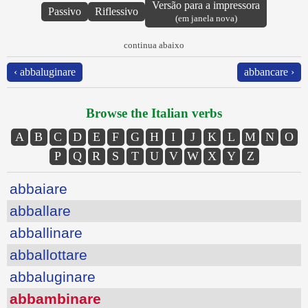
Versão para a impressora
Passivo
Riflessivo
(em janela nova)
continua abaixo
‹ abbaluginare
abbancare ›
Browse the Italian verbs
A
B
C
D
E
F
G
H
I
J
K
L
M
N
O
P
Q
R
S
T
U
V
W
X
Y
Z
abbaiare
abballare
abballinare
abballottare
abbaluginare
abbambinare