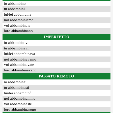
io abbambino
tu abbambini
lui/lei abbambina
noi abbambiniamo
voi abbambinate
loro abbambinano
IMPERFETTO
io abbambinavo
tu abbambinavi
lui/lei abbambinava
noi abbambinavamo
voi abbambinavate
loro abbambinavano
PASSATO REMOTO
io abbambinai
tu abbambinasti
lui/lei abbambinò
noi abbambinammo
voi abbambinaste
loro abbambinarono