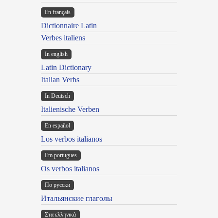
En français
Dictionnaire Latin
Verbes italiens
In english
Latin Dictionary
Italian Verbs
In Deutsch
Italienische Verben
En español
Los verbos italianos
Em portugues
Os verbos italianos
По русски
Итальянские глаголы
Στα ελληνικά