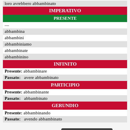
loro avrebbero abbambinato
IMPERATIVO
PRESENTE
—
abbambina
abbambini
abbambiniamo
abbambinate
abbambinino
INFINITO
Presente:
abbambinare
Passato:
avere abbambinato
PARTICIPIO
Presente:
abbambinante
Passato:
abbambinato
GERUNDIO
Presente:
abbambinando
Passato:
avendo abbambinato