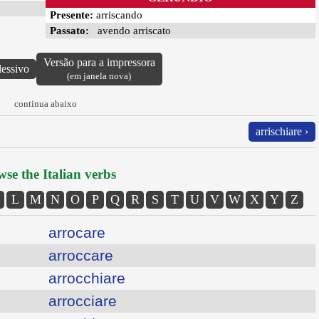
Presente:
arriscando
Passato:
avendo arriscato
Versão para a impressora
lessivo
(em janela nova)
continua abaixo
arrischiare ›
se the Italian verbs
L
M
N
O
P
Q
R
S
T
U
V
W
X
Y
Z
arrocare
arroccare
arrocchiare
arrocciare