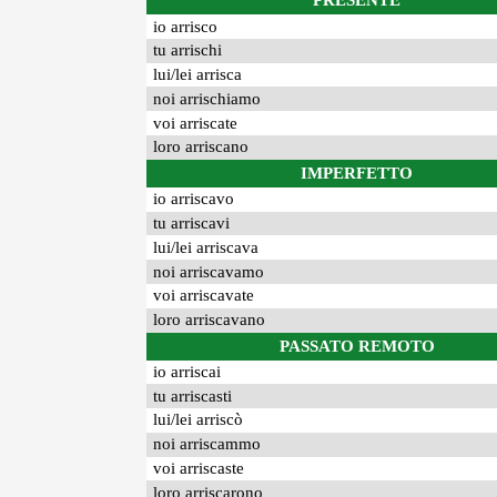
PRESENTE
io arrisco
tu arrischi
lui/lei arrisca
noi arrischiamo
voi arriscate
loro arriscano
IMPERFETTO
io arriscavo
tu arriscavi
lui/lei arriscava
noi arriscavamo
voi arriscavate
loro arriscavano
PASSATO REMOTO
io arriscai
tu arriscasti
lui/lei arriscò
noi arriscammo
voi arriscaste
loro arriscarono