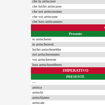
che tu arriscassi
che lui/lei arriscasse
che noi arriscassimo
che voi arriscaste
che loro arriscassero
Presente
io arrischerei
tu arrischeresti
lui/lei arrischerebbe
noi arrischeremmo
voi arrischereste
loro arrischerebbero
IMPERATIVO
PRESENTE
—
arrisca
arrischi
arrischiamo
arriscate