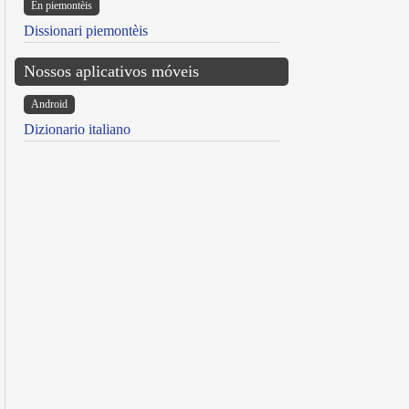
Ën piemontèis
Dissionari piemontèis
Nossos aplicativos móveis
Android
Dizionario italiano