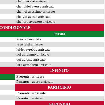
che tu avessi arriscato
che lui/lei avesse arriscato
che noi avessimo arriscato
che voi aveste arriscato
che loro avessero arriscato
CONDIZIONALE
Passato
io avrei arriscato
tu avresti arriscato
lui/lei avrebbe arriscato
noi avremmo arriscato
voi avreste arriscato
loro avrebbero arriscato
INFINITO
Presente:
arriscare
Passato:
avere arriscato
PARTICIPIO
Presente:
arriscante
Passato:
arriscato
GERUNDIO