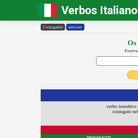
Verbos Italian
Conjugador
›
arriscare
Os 
Escreva
verbo transitivo 
coniugato nel