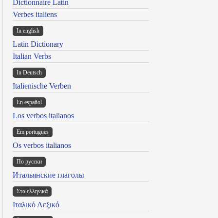
Dictionnaire Latin
Verbes italiens
In english
Latin Dictionary
Italian Verbs
In Deutsch
Italienische Verben
En español
Los verbos italianos
Em portugues
Os verbos italianos
По русски
Итальянские глаголы
Στα ελληνικά
Ιταλικό Λεξικό