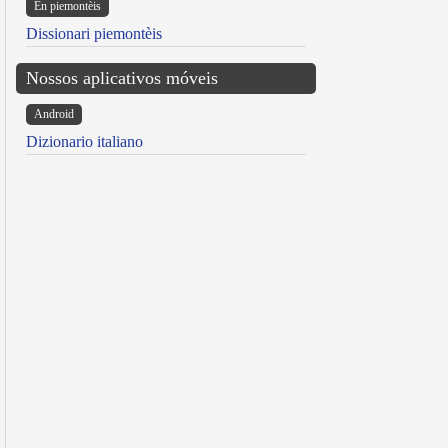
Ën piemontèis
Dissionari piemontèis
Nossos aplicativos móveis
Android
Dizionario italiano