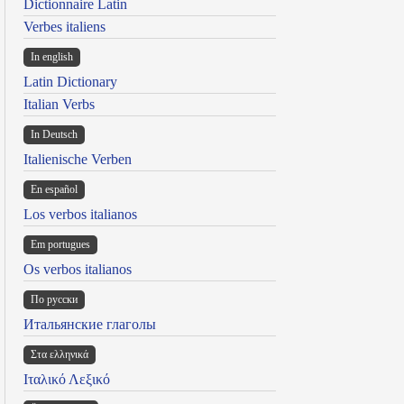
Dictionnaire Latin
Verbes italiens
In english
Latin Dictionary
Italian Verbs
In Deutsch
Italienische Verben
En español
Los verbos italianos
Em portugues
Os verbos italianos
По русски
Итальянские глаголы
Στα ελληνικά
Ιταλικό Λεξικό