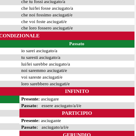
che tu fossi asciugato/a
che lui/lei fosse asciugato/a
che noi fossimo asciugati/e
che voi foste asciugati/e
che loro fossero asciugati/e
CONDIZIONALE
Passato
io sarei asciugato/a
tu saresti asciugato/a
lui/lei sarebbe asciugato/a
noi saremmo asciugati/e
voi sareste asciugati/e
loro sarebbero asciugati/e
INFINITO
Presente:
asciugare
Passato:
essere asciugato/a/i/e
PARTICIPIO
Presente:
asciugante
Passato:
asciugato/a/i/e
GERUNDIO