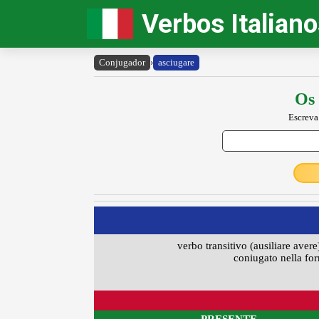
Verbos Italian
Conjugador
›
asciugare
Os 
Escreva
verbo transitivo (ausiliare avere
coniugato nella for