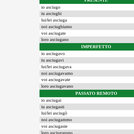
PRESENTE
io asciugo
tu asciughi
lui/lei asciuga
noi asciughiamo
voi asciugate
loro asciugano
IMPERFETTO
io asciugavo
tu asciugavi
lui/lei asciugava
noi asciugavamo
voi asciugavate
loro asciugavano
PASSATO REMOTO
io asciugai
tu asciugasti
lui/lei asciugò
noi asciugammo
voi asciugaste
loro asciugarono