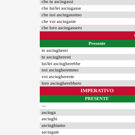
che tu asciugassi
che lui/lei asciugasse
che noi asciugassimo
che voi asciugaste
che loro asciugassero
Presente
io asciugherei
tu asciugheresti
lui/lei asciugherebbe
noi asciugheremmo
voi asciughereste
loro asciugherebbero
IMPERATIVO
PRESENTE
—
asciuga
asciughi
asciughiamo
asciugate