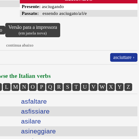
Presente:
asciugando
Passato:
essendo asciugato/a/i/e
Versão para a impressora
vo
(em janela nova)
continua abaixo
asciuttare ›
se the Italian verbs
L
M
N
O
P
Q
R
S
T
U
V
W
X
Y
Z
asfaltare
asfissiare
asilare
asineggiare