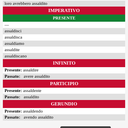
loro avrebbero assaldito
IMPERATIVO
PRESENTE
—
assaldisci
assaldisca
assaldiamo
assaldite
assaldiscano
INFINITO
Presente:
assaldire
Passato:
avere assaldito
PARTICIPIO
Presente:
assaldente
Passato:
assaldito
GERUNDIO
Presente:
assaldendo
Passato:
avendo assaldito