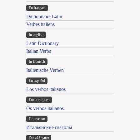
En français
Dictionnaire Latin
Verbes italiens
In english
Latin Dictionary
Italian Verbs
In Deutsch
Italienische Verben
En español
Los verbos italianos
Em portugues
Os verbos italianos
По русски
Итальянские глаголы
Στα ελληνικά