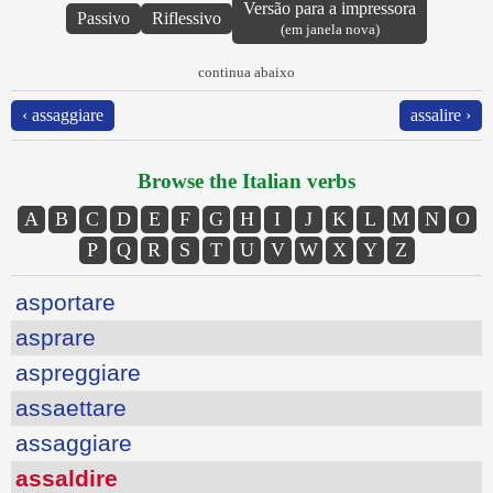
Versão para a impressora
Passivo
Riflessivo
(em janela nova)
continua abaixo
‹ assaggiare
assalire ›
Browse the Italian verbs
A
B
C
D
E
F
G
H
I
J
K
L
M
N
O
P
Q
R
S
T
U
V
W
X
Y
Z
asportare
asprare
aspreggiare
assaettare
assaggiare
assaldire