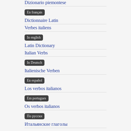
Dizionario piemontese
En français
Dictionnaire Latin
Verbes italiens
In english
Latin Dictionary
Italian Verbs
In Deutsch
Italienische Verben
En español
Los verbos italianos
Em portugues
Os verbos italianos
По русски
Итальянские глаголы