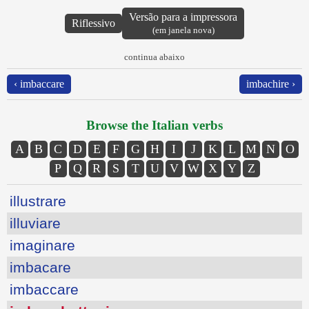
Versão para a impressora
Riflessivo
(em janela nova)
continua abaixo
‹ imbaccare
imbachire ›
Browse the Italian verbs
A
B
C
D
E
F
G
H
I
J
K
L
M
N
O
P
Q
R
S
T
U
V
W
X
Y
Z
illustrare
illuviare
imaginare
imbacare
imbaccare