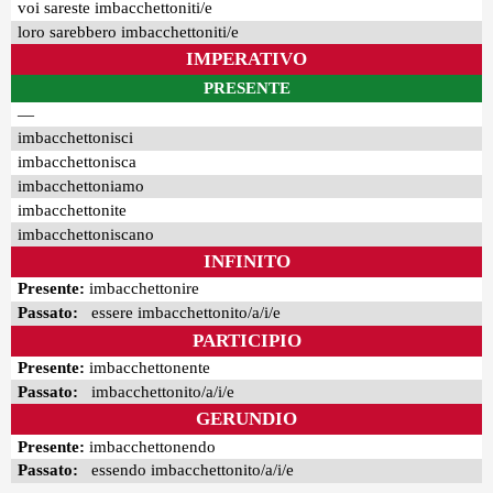
voi sareste imbacchettoniti/e
loro sarebbero imbacchettoniti/e
IMPERATIVO
PRESENTE
—
imbacchettonisci
imbacchettonisca
imbacchettoniamo
imbacchettonite
imbacchettoniscano
INFINITO
Presente:
imbacchettonire
Passato:
essere imbacchettonito/a/i/e
PARTICIPIO
Presente:
imbacchettonente
Passato:
imbacchettonito/a/i/e
GERUNDIO
Presente:
imbacchettonendo
Passato:
essendo imbacchettonito/a/i/e