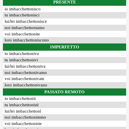
PRESENTE
io imbacchettonisco
tu imbacchettonisci
lui/lei imbacchettonisce
noi imbacchettoniamo
voi imbacchettonite
loro imbacchettoniscono
IMPERFETTO
io imbacchettonivo
tu imbacchettonivi
lui/lei imbacchettoniva
noi imbacchettonivamo
voi imbacchettonivate
loro imbacchettonivano
PASSATO REMOTO
io imbacchettonii
tu imbacchettonisti
lui/lei imbacchettonì
noi imbacchettonimmo
voi imbacchettoniste