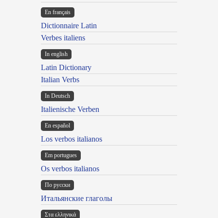
En français
Dictionnaire Latin
Verbes italiens
In english
Latin Dictionary
Italian Verbs
In Deutsch
Italienische Verben
En español
Los verbos italianos
Em portugues
Os verbos italianos
По русски
Итальянские глаголы
Στα ελληνικά