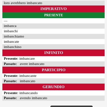
loro avrebbero imbancato
IMPERATIVO
PRESENTE
—
imbanca
imbanchi
imbanchiamo
imbancate
imbanchino
INFINITO
Presente:
imbancare
Passato:
avere imbancato
PARTICIPIO
Presente:
imbancante
Passato:
imbancato
GERUNDIO
Presente:
imbancando
Passato:
avendo imbancato