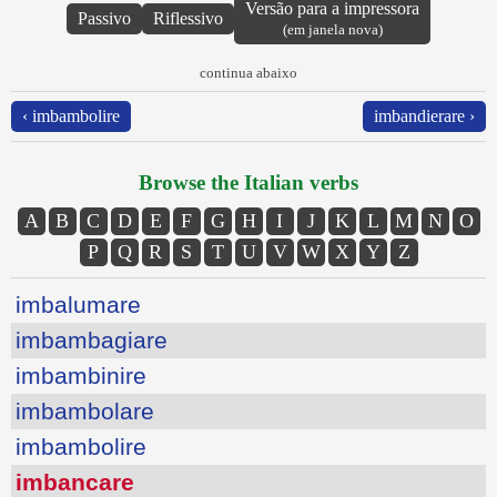
Versão para a impressora
Passivo
Riflessivo
(em janela nova)
continua abaixo
‹ imbambolire
imbandierare ›
Browse the Italian verbs
A
B
C
D
E
F
G
H
I
J
K
L
M
N
O
P
Q
R
S
T
U
V
W
X
Y
Z
imbalumare
imbambagiare
imbambinire
imbambolare
imbambolire
imbancare