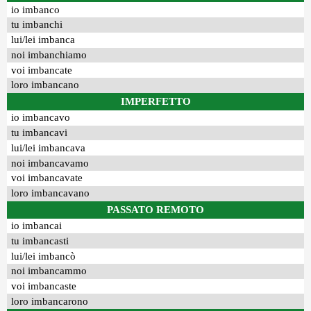
io imbanco
tu imbanchi
lui/lei imbanca
noi imbanchiamo
voi imbancate
loro imbancano
IMPERFETTO
io imbancavo
tu imbancavi
lui/lei imbancava
noi imbancavamo
voi imbancavate
loro imbancavano
PASSATO REMOTO
io imbancai
tu imbancasti
lui/lei imbancò
noi imbancammo
voi imbancaste
loro imbancarono