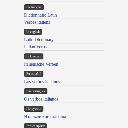
En français
Dictionnaire Latin
Verbes italiens
In english
Latin Dictionary
Italian Verbs
In Deutsch
Italienische Verben
En español
Los verbos italianos
Em portugues
Os verbos italianos
По русски
Итальянские глаголы
Στα ελληνικά