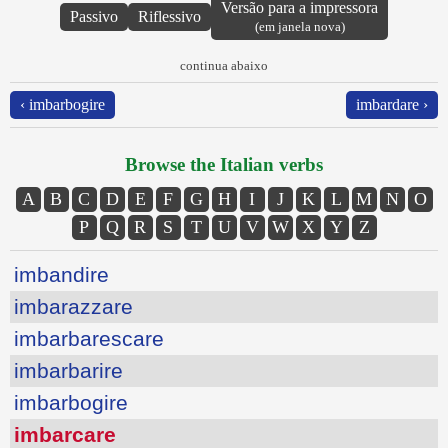
Versão para a impressora
Passivo
Riflessivo
(em janela nova)
continua abaixo
‹ imbarbogire
imbardare ›
Browse the Italian verbs
A
B
C
D
E
F
G
H
I
J
K
L
M
N
O
P
Q
R
S
T
U
V
W
X
Y
Z
imbandire
imbarazzare
imbarbarescare
imbarbarire
imbarbogire
imbarcare