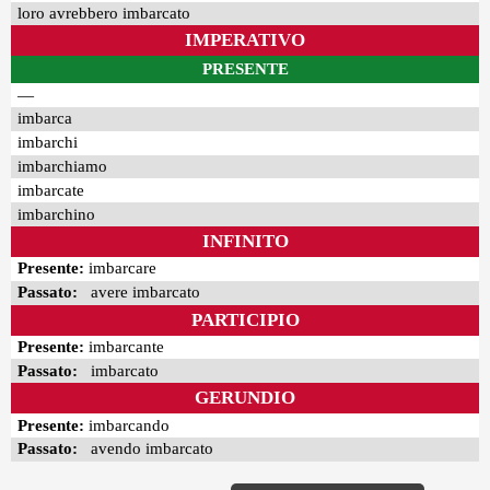
loro avrebbero imbarcato
IMPERATIVO
PRESENTE
—
imbarca
imbarchi
imbarchiamo
imbarcate
imbarchino
INFINITO
Presente:
imbarcare
Passato:
avere imbarcato
PARTICIPIO
Presente:
imbarcante
Passato:
imbarcato
GERUNDIO
Presente:
imbarcando
Passato:
avendo imbarcato