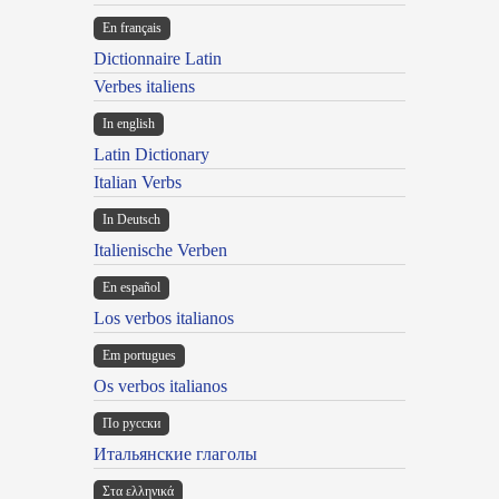
En français
Dictionnaire Latin
Verbes italiens
In english
Latin Dictionary
Italian Verbs
In Deutsch
Italienische Verben
En español
Los verbos italianos
Em portugues
Os verbos italianos
По русски
Итальянские глаголы
Στα ελληνικά