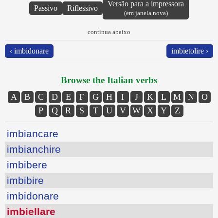
Versão para a impressora
Passivo
Riflessivo
(em janela nova)
continua abaixo
‹ imbidonare
imbietolire ›
Browse the Italian verbs
A
B
C
D
E
F
G
H
I
J
K
L
M
N
O
P
Q
R
S
T
U
V
W
X
Y
Z
imbiancare
imbianchire
imbibere
imbibire
imbidonare
imbiellare