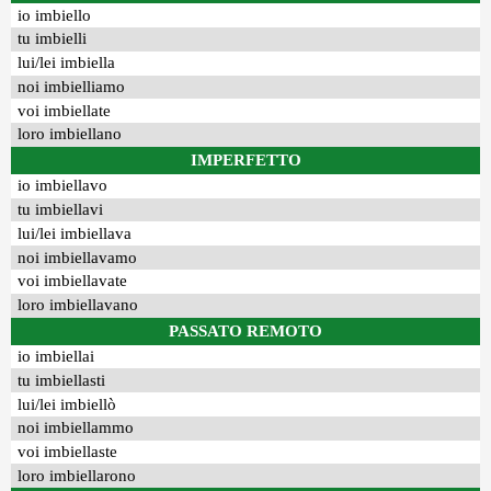
io imbiello
tu imbielli
lui/lei imbiella
noi imbielliamo
voi imbiellate
loro imbiellano
IMPERFETTO
io imbiellavo
tu imbiellavi
lui/lei imbiellava
noi imbiellavamo
voi imbiellavate
loro imbiellavano
PASSATO REMOTO
io imbiellai
tu imbiellasti
lui/lei imbiellò
noi imbiellammo
voi imbiellaste
loro imbiellarono