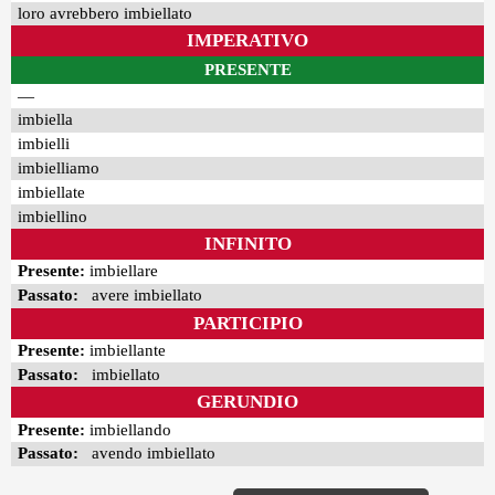
loro avrebbero imbiellato
IMPERATIVO
PRESENTE
—
imbiella
imbielli
imbielliamo
imbiellate
imbiellino
INFINITO
Presente:
imbiellare
Passato:
avere imbiellato
PARTICIPIO
Presente:
imbiellante
Passato:
imbiellato
GERUNDIO
Presente:
imbiellando
Passato:
avendo imbiellato