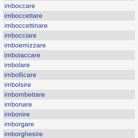
imboccare
imboccettare
imboccettinare
imbocciare
imboemizzare
imboiaccare
imbolare
imbollicare
imbolsire
imbombettare
imbonare
imbonire
imborgare
imborghesire