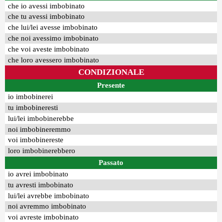
che io avessi imbobinato
che tu avessi imbobinato
che lui/lei avesse imbobinato
che noi avessimo imbobinato
che voi aveste imbobinato
che loro avessero imbobinato
CONDIZIONALE
Presente
io imbobinerei
tu imbobineresti
lui/lei imbobinerebbe
noi imbobineremmo
voi imbobinereste
loro imbobinerebbero
Passato
io avrei imbobinato
tu avresti imbobinato
lui/lei avrebbe imbobinato
noi avremmo imbobinato
voi avreste imbobinato