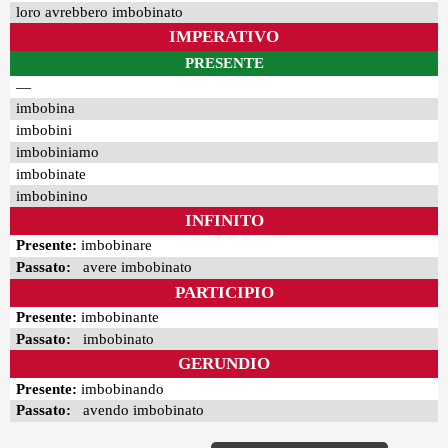
loro avrebbero imbobinato
IMPERATIVO
PRESENTE
—
imbobina
imbobini
imbobiniamo
imbobinate
imbobinino
INFINITO
Presente:
imbobinare
Passato:
avere imbobinato
PARTICIPIO
Presente:
imbobinante
Passato:
imbobinato
GERUNDIO
Presente:
imbobinando
Passato:
avendo imbobinato