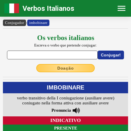
Verbos Italianos
Conjugador
›
imbobinare
Os verbos italianos
Escreva o verbo que pretende conjugar:
Doação
IMBOBINARE
verbo transitivo della I coniugazione (ausiliare avere)
coniugato nella forma attiva con ausiliare avere
Pronuncia
INDICATIVO
PRESENTE