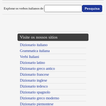
Explorar os verbos italianos de:
{{ID:IMBOBINARE100}}
---CACHE---
Visite os nossos sitios
Dizionario italiano
Grammatica italiana
Verbi Italiani
Dizionario latino
Dizionario greco antico
Dizionario francese
Dizionario inglese
Dizionario tedesco
Dizionario spagnolo
Dizionario greco moderno
Dizionario piemontese